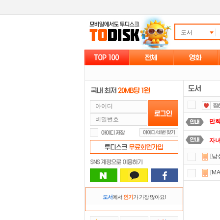
도서
만화
자
[남
요즘
[M
스마
댓글
도서
에서
인기
가 가장 많아요!
포