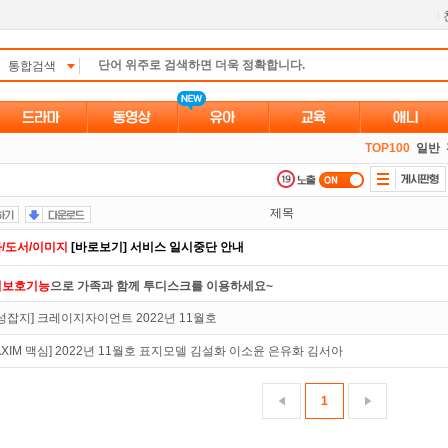
l
통합검색
TOP100
일반
제목
/도서/이미지
[바로보기] 서비스 일시중단 안내
녀보호기능
으로 가족과 함께 투디스크를 이용하세요~
성잡지] 크레이지자이언트 2022년 11월호
 뭐가 재밌지?
고민되면 눌러봐!
투스토리~
AXIM 맥심] 2022년 11월호 표지모델 김설화 이소윤 은유화 김서아
트TV
로 투디스크
영화,드라마,예능
보자!
만 잘써도
무료 포인트
를 드립니다!
1
인트
할인쿠폰 사용방법
안내