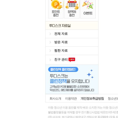
정
숨어
출
전체 자료
받은 자료
찜한 자료
친구 관리
회사소개
이용약관
개인정보취급방침
청소년
아동·청소년 이용 음란물 제작·배포·소지한 자는
아동·청소년
불법촬영물등을 게재할 경우 전기통신사업법 제22조의5 제1항
(주) 쉬프트 부산광역시 해운대구 센텀서로 30 2309호 (우동, KN