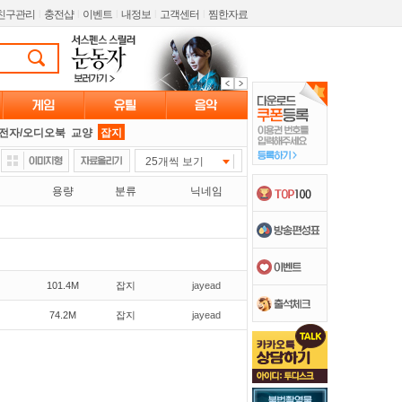
친구관리
l
충전샵
l
이벤트
l
내정보
l
고객센터
l
찜한자료
전자/오디오북
교양
잡지
25개씩 보기
용량
분류
닉네임
101.4M
잡지
jayead
74.2M
잡지
jayead