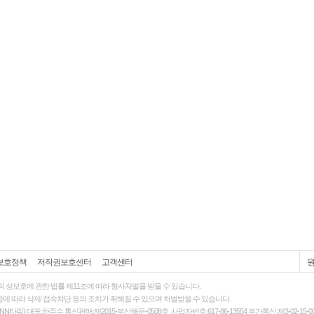
액제
할인쿠폰 사용방법
안내
있는 카드 마일리지 조회하고
100% 무료충전!
석체크
이벤트!
매일매일
출석체크!
보호정책
저작권보호센터
고객센터
의 성보호에 관한 법률
제11조에 따라 형사처벌을 받을 수 있습니다.
에 따라 삭제·접속차단 등의 조치가 취해질 수 있으며 처벌받을 수 있습니다.
N타워) 대표:하주수 통신판매:제2015-부산해운-0508호 사업자번호:617-86-13554 부가통신:제3-02-15-0