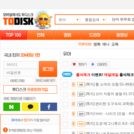
유아
통합검색
TOP100
영화
애니
교육
출석체크
이벤트!
매일매일
출석체크
[쪽지] 톰 소여의 모험 01-49
요즘 뭐가 재밌지?
고민되면 눌러봐!
[쪽지] 꼬마 자동차 붕붕 01-37
포인트
할인쿠폰 사용방법
안내
[쪽지] 편리한 도구속의 과학원리들
숨어있는 카드 마일리지 조회하고
1
[쪽지] 바비 - 시리즈 [모음 - 
스마트TV
로 투디스크
영화,드라마,
유아
에서
인기
가 가장 많아요!
[쪽지] 도쿄 매그니튜드 8.0 - 0
댓글만 잘써도
무료 포인트
를 드립니
[더빙] 명탐정 코난 극장판 ..
[쪽지] 유니코 [Unico] 극장판