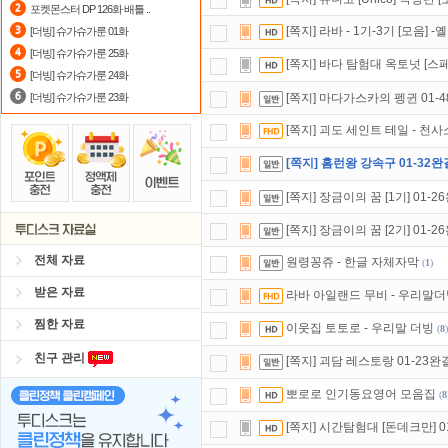
포켓몬스터 DP 126화 배틀 ..
자녀보호기능
으로 가족과 함께 투디
[쪽지] 라바 - 1기-3기 [모음]
[더빙] 슈가슈가룬 01화
[더빙] 슈가슈가룬 25화
정액제
할인쿠폰 사용방법
안내
[쪽지] 바다 탐험대 옥토넛 [스페
[더빙] 슈가슈가룬 24화
[더빙] 슈가슈가룬 23화
[쪽지] 마다가스카의 펭귄 01-4
[쪽지] 괴도 세인트 테일 - 천사
[쪽지] 홈런왕 강속구 01-32완
[쪽지] 장금이의 꿈 [1기] 01-
[쪽지] 장금이의 꿈 [2기] 01-
전체 자료
원령꽁쥬 - 한글 자체자막
(
1
)
받은 자료
라바 아일랜드 무비 - 우리말
찜한 자료
이웃집 토토로 - 우리말 더빙
(
8
)
친구 관리
[쪽지] 괴담 레스토랑 01-23완
뽀로로 인기동요영어 모음집
(
8
[쪽지] 시간탐험대 [돈데크만] 0