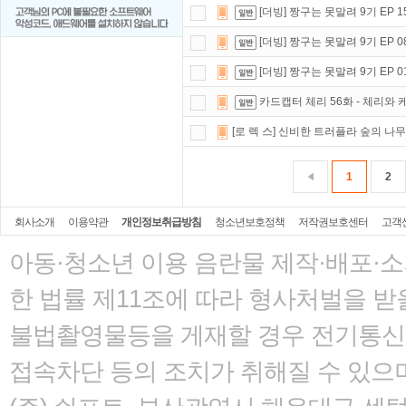
[더빙] 짱구는 못말려 9기 EP 15
[더빙] 짱구는 못말려 9기 EP 08
[더빙] 짱구는 못말려 9기 EP 01
카드캡터 체리 56화 - 체리와
[로 렉 스] 신비한 트러플라 숲의 나
1
2
회사소개
이용약관
개인정보취급방침
청소년보호정책
저작권보호센터
고객
아동·청소년 이용 음란물 제작·배포·
한 법률
제11조에 따라 형사처벌을 받을
불법촬영물등을 게재할 경우 전기통신사
접속차단 등의 조치가 취해질 수 있으