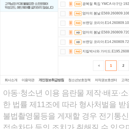
광복절 특집 YMCA 야구단 1923.
엄마의 봄날.E569.260809.10
브랜딩 코리아.E14.260809.10
엄마의 봄날.E569.260809.72
브랜딩 코리아.E14.260809.7
지킬박사와 가이드.E195.26080
1
2
회사소개
이용약관
개인정보취급방침
청소년보호정책
저작권보호센터
고객
아동·청소년 이용 음란물 제작·배포·
한 법률
제11조에 따라 형사처벌을 받을
불법촬영물등을 게재할 경우 전기통신사
접속차단 등의 조치가 취해질 수 있으