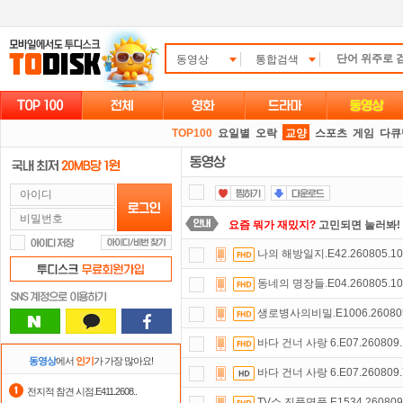
동영상
통합검색
TOP100
요일별
오락
교양
스포츠
게임
다큐
요즘 뭐가 재밌지?
고민되면 눌러봐!
나의 해방일지.E42.260805.10
댓글만 잘써도
무료 포인트
를 드립니
동네의 명장들.E04.260805.10
숨어있는 카드 마일리지 조회하고
1
생로병사의비밀.E1006.260805
스마트TV
로 투디스크
영화,드라마,
바다 건너 사랑 6.E07.260809
출석체크
이벤트!
매일매일
출석체크
동영상
에서
인기
가 가장 많아요!
바다 건너 사랑 6.E07.260809
정액제
할인쿠폰 사용방법
안내
전지적 참견 시점.E411.2608..
TV쇼 진품명품.E1534.260809