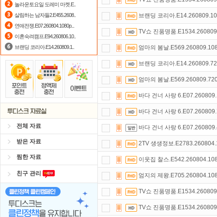
놀라운토요일 도레미 마켓.E..
자녀보호기능
으로 가족과 함께 투디
살림하는 남자들2.E455.2608..
브랜딩 코리아.E14.260809.10
연애전쟁.E07.260804.1080p...
포인트
할인쿠폰 사용방법
안내
TV쇼 진품명품.E1534.260809
이혼숙려캠프.E94.260806.10..
브랜딩 코리아.E14.260809.1..
엄마의 봄날.E569.260809.10
브랜딩 코리아.E14.260809.7
엄마의 봄날.E569.260809.72
바다 건너 사랑 6.E07.260809
바다 건너 사랑 6.E07.260809
전체 자료
바다 건너 사랑 6.E07.260809
받은 자료
2TV 생생정보.E2783.260804.
찜한 자료
이웃집 찰스.E542.260804.10
친구 관리
엄지의 제왕.E705.260804.10
TV쇼 진품명품.E1534.260809
TV쇼 진품명품.E1534.260809