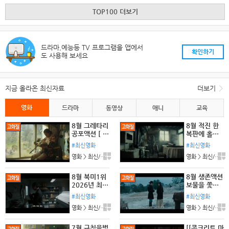
TOP100 더보기
드라마,예능등 TV 프로그램을 앱에서
확인하기
도 사용해 보세요
지금 올라온 최신자료
더보기
영화
드라마
동영상
애니
교육
8월 그레타리
8월 적진 한
공포액션 [ ㄹ
복판에 홀로
r스트ㅎr우스
남겨진 미군
#최신영화
#최신영화
] 1080p 5.1
병사 [ 럭키스
영화 > 최신/미개봉 l 댓글:3개
영화 > 최신/미개봉 l 댓글:7개
공식자막
트라Ol크 ] 1
080p 5.1 완
벽자막
8월 북미1위
8월 생존액션
2026년 최고
보물을 쫓는
호러 [ Ol블ㄷ
잔혹한 강도
#최신영화
#최신영화
ㅓl드번 ] 10
단 [ 아OI솔레
영화 > 최신/미개봉 l 댓글:10개
영화 > 최신/미개봉 l 댓글:4개
80p 5.1 완
Ol트시프 ] 1
벽자막
080p 5.1 완
벽자막
7월 규칙을벗
[[콘크리트 마