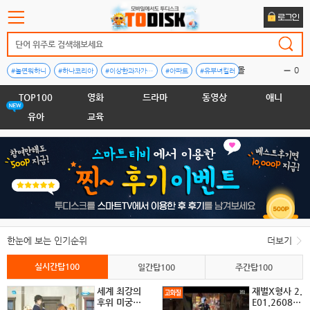
2.쇼핑몰
0
#놀면뭐하니
#하나코리아
#이상한과자가게전천당
#아파트
#유부녀킬러
#살목지
#왕과사는남자
#군체
#미스트롯
#눈동자
3.메가미준
1
TOP100
영화
드라마
동영상
애니
4.2박3일캠프
4
유아
교육
5.하루히모카
0
6.C8월
1
7.루뽕
-4
8.사츠키나오
-2
9.세토칸나
44
10.아가오
-1
한눈에 보는 인기순위
더보기
1.마츠시타사
0
실시간탑100
일간탑100
주간탑100
세계 최강의
재벌X형사 2.
후위 미궁국
E01.26080