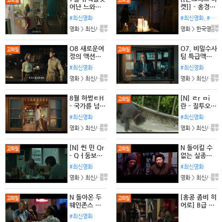
어난 느와르
켓]] - 홍경,
액션대작 [ 비
이재인 - 폐허
#최신영화
#최신영화, #홍경, #이재인, #한국영화, #콘크리트마켓
정 한 ㅅI 대 ]
가 된 세상,
영화 > 최신/미개봉 l 댓글:4개
영화 > 한국영화 l 댓글:1개
고화질 FHD
생존을 위한
1080 5.1
거래가 시작
된다
O8 새로운여
O7. 비밀수사
정의 액션어
팀 특급액션
드벤처 (( 차
대작 ( LA 국
#최신영화
#최신영화
원 침 략 )) 공
토안보 ) 공식
영화 > 최신/미개봉 l 댓글:1개
영화 > 최신/미개봉 l 댓글:5개
식자막 초고
자막 초고화
화질 FHD 5.
질 FHD5.1
1
8월 허썽ㅌH
[N] ㄹr ㅁi
- 국가를 넘어
란 - 질투오r
서는 무자비
욕망을 ㅍr는
#최신영화
#최신영화
한 파괴자들
ㄱr게
영화 > 최신/미개봉 l 댓글:0개
영화 > 최신/미개봉 l 댓글:0개
FHD 1080
5.1
[N] 씬 민 Qr
N 돌이킬 수
- Qㅓ둠보ㄷr
없는 실종사
더 무써운 진
건 합체들 [
#최신영화
#최신영화
실의 눈
육 식 사 장 ]
영화 > 최신/미개봉 l 댓글:0개
영화 > 최신/미개봉 l 댓글:5개
FHD 1080
5.1
N 돌아온 두
[홍콩 좀비 히
웨인존스 액
어로] B급 좀
션범죄 [ 도
비 컬트영화
#최신영화
시 탈 출 ] 공
이 탄생 좀비