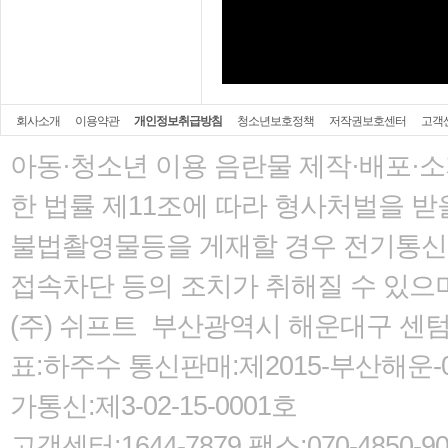
회사소개
이용약관
개인정보취급방침
청소년보호정책
저작권보호센터
고객
아동·청소년 이용 음란물 제작·배포·
한 법률
제11조에 따라 형사처벌을 받을
불법촬영물등을 게재할 경우 전기통신사
접속차단 등의 조치가 취해질 수 있으
(주) 쉬프트 부산광역시 해운대구 센텀서로
표:하주수 통신판매:제2015-부산해운-05
가통신:제3-02-15-0001호
고객센터:1644-7879 팩스:070-485