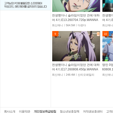
전생했더니 슬라임이었던 건에 대하
전생했더
여 4기.E13.260704.720p.WANNA
여 4기.E
최신애니ㅣ564.5Mㅣ다판다
최신애니
9
10
전생했더니 슬라임이었던 건에 대하
영민 0명
여 4기.E17.260808.450p.WANNA
60808
최신애니ㅣ248.4Mㅣ산리오패밀리
최신애니
회사소개
이용약관
개인정보취급방침
청소년보호정책
저작권보호센터
고객