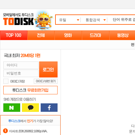
유틸
통합검색
편
투디스크
에서
인기
가 가장 많아요!
다
아파트.E08.260802.1080p.WA..
문