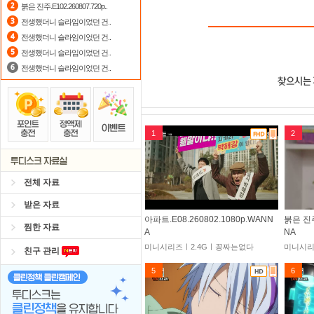
붉은 진주.E102.260807.720p..
전생했더니 슬라임이었던 건..
전생했더니 슬라임이었던 건..
전생했더니 슬라임이었던 건..
전생했더니 슬라임이었던 건..
1
2
전체 자료
받은 자료
아파트.E08.260802.1080p.WANN
붉은 진주
찜한 자료
A
NA
미니시리즈ㅣ2.4Gㅣ꽁짜는없다
미니시리
친구 관리
5
6