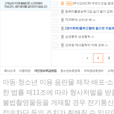
[주식강의] 30 쿠르드오일 왕
컴퓨터활용능력 1급 실기 필기 강좌
TCP/IP와 인터넷 책
(
3
)
[영어회화]출퇴근할때 들으면 저절로
성경통독 성경통독
(
3
)
강유원 역사철학의 이해 강좌
(
1
)
1
2
회사소개
이용약관
개인정보취급방침
청소년보호정책
저작권보호센터
고객
아동·청소년 이용 음란물 제작·배포·
한 법률
제11조에 따라 형사처벌을 받을
불법촬영물등을 게재할 경우 전기통신사
접속차단 등의 조치가 취해질 수 있으