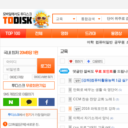
교육
통합검색
어학
컴퓨터일반
공무원
댓글만 잘써도
무료 포인트
를 드립니
[강좌]컴퓨터활용능력 1급 실
포인트
할인쿠폰 사용방법
안내
만화로 배우는 생활 속 영단어
(
5
)
숨어있는 카드 마일리지 조회하고
1
CCM 찬송 찬양 교회 노래 1
(
2
)
요즘 뭐가 재밌지?
고민되면 눌러봐!
2016 파워포인트 강좌
(
4
)
자녀보호기능
으로 가족과 함께 투디
투디스크
에서
인기
가 가장 많아요!
이력서 자기소개서 양식
(
4
)
스마트TV
로 투디스크
영화,드라마,
[고화질] [군체] 새로운 진..
c++ 프로그래밍 교육 ppt
(
5
)