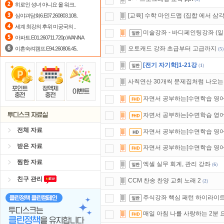
히로인 성녀 아니요 올 워크..
출석체크
이벤트!
매일매일
출석체크
[교육] 수학 마인드맵 (집합 에서 삼
심야괴담회6.E07.260803.108..
세계 최강의 후위 미궁국의 ..
정액제
할인쿠폰 사용방법
안내
미술강좌 - 바디페인팅강좌 (
아파트.E01.260711.720p.WANNA
오토캐드 강좌 초급부터 고급까지
이혼숙려캠프.E94.260806.45..
(
5
)
[전기 자기학]1-21강
(
1
)
사칙연산 30개씩 문제집처럼 나오는
자면서 공부하는[수면학습 영어동화
자면서 공부하는[수면학습 영어동화
전체 자료
자면서 공부하는[수면학습 영어동화]T
받은 자료
자면서 공부하는[수면학습 영어동화]
찜한 자료
엑셀 실무 회계, 관리 강좌
(
6
)
친구 관리
CCM 찬송 찬양 교회 노래 2
(
2
)
주식강좌 핵심 패턴 하이라이
매일 아침 나를 사랑하는 2분 