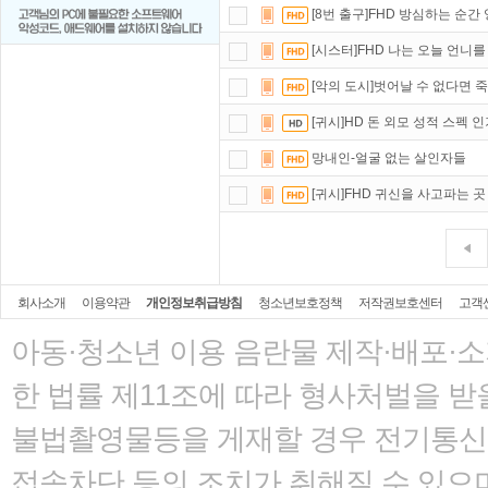
[8번 출구]FHD 방심하는 순
[시스터]FHD 나는 오늘 언니
[악의 도시]벗어날 수 없다면 
[귀시]HD 돈 외모 성적 스펙 
망내인-얼굴 없는 살인자들
[귀시]FHD 귀신을 사고파는 곳
회사소개
이용약관
개인정보취급방침
청소년보호정책
저작권보호센터
고객
아동·청소년 이용 음란물 제작·배포·
한 법률
제11조에 따라 형사처벌을 받을
불법촬영물등을 게재할 경우 전기통신사
접속차단 등의 조치가 취해질 수 있으