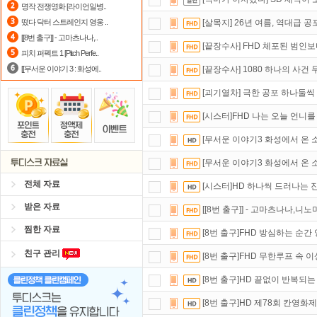
명작 전쟁영화 [라이언일병..
포인트
할인쿠폰 사용방법
안내
떴다 닥터 스트레인지 영웅 ..
[살목지] 26년 여름, 역대급 공
[[8번 출구]] - 고마츠나나,..
댓글만 잘써도
무료 포인트
를 드립니
[끝장수사] FHD 체포된 범인
피치 퍼펙트 1 [Pitch Perfe..
[[무서운 이야기 3 : 화성에..
[끝장수사] 1080 하나의 사건
[괴기열차] 극한 공포 하나둘씩
[시스터]FHD 나는 오늘 언니
[무서운 이야기3 화성에서 온 소
[무서운 이야기3 화성에서 온 소
전체 자료
[시스터]HD 하나씩 드러나는 
받은 자료
[[8번 출구]] - 고마츠나나,니노
찜한 자료
[8번 출구]FHD 방심하는 순
친구 관리
[8번 출구]FHD 무한루프 속 
[8번 출구]HD 끝없이 반복되
[8번 출구]HD 제78회 칸영화제