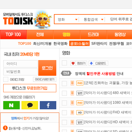
영화
통합검색
TOP100
최신/미개봉
한국영화
공포/스릴러
SF/판타지
전쟁/무협
코
정액제
할인쿠폰 사용방법
안내
[군체] 진화하는 괴물들, 가장
스마트TV
로 투디스크
영화,드라마,
[악마가 이사왔다] 480 새벽이
숨어있는 카드 마일리지 조회하고
1
[악마가 이사왔다] 1080 새벽
요즘 뭐가 재밌지?
고민되면 눌러봐!
[악마가 이사왔다] FHD 새벽이
자녀보호기능
으로 가족과 함께 투디
영화
에서
인기
가 가장 많아요!
[악마가 이사왔다] HD 새벽이 
출석체크
이벤트!
매일매일
출석체크
[[눈동자]] - 신민아,감남희..
[악마가 이사왔다] SD 새벽이 