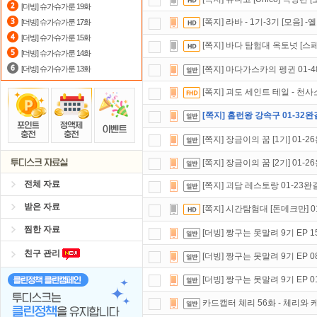
[더빙] 슈가슈가룬 19화
스마트TV
로 투디스크
영화,드라마,
[쪽지] 라바 - 1기-3기 [모음]
[더빙] 슈가슈가룬 17화
[더빙] 슈가슈가룬 15화
출석체크
이벤트!
매일매일
출석체크
[쪽지] 바다 탐험대 옥토넛 [스페
[더빙] 슈가슈가룬 14화
[더빙] 슈가슈가룬 13화
[쪽지] 마다가스카의 펭귄 01-4
[쪽지] 괴도 세인트 테일 - 천사
[쪽지] 홈런왕 강속구 01-32완
[쪽지] 장금이의 꿈 [1기] 01-
[쪽지] 장금이의 꿈 [2기] 01-
전체 자료
[쪽지] 괴담 레스토랑 01-23완
받은 자료
[쪽지] 시간탐험대 [돈데크만] 0
찜한 자료
[더빙] 짱구는 못말려 9기 EP 15
친구 관리
[더빙] 짱구는 못말려 9기 EP 08
[더빙] 짱구는 못말려 9기 EP 01
카드캡터 체리 56화 - 체리와