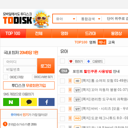
유아
통합검색
TOP100
영화
애니
교육
포인트
할인쿠폰 사용방법
안내
[쪽지] 톰 소여의 모험 01-49
댓글만 잘써도
무료 포인트
를 드립니
[쪽지] 꼬마 자동차 붕붕 01-37
정액제
할인쿠폰 사용방법
안내
[쪽지] 편리한 도구속의 과학원리들
요즘 뭐가 재밌지?
고민되면 눌러봐!
[쪽지] 바비 - 시리즈 [모음 - 
자녀보호기능
으로 가족과 함께 투디
유아
에서
인기
가 가장 많아요!
[쪽지] 도쿄 매그니튜드 8.0 - 0
숨어있는 카드 마일리지 조회하고
1
[더빙] 슈가슈가룬 28화
[쪽지] 유니코 [Unico] 극장판