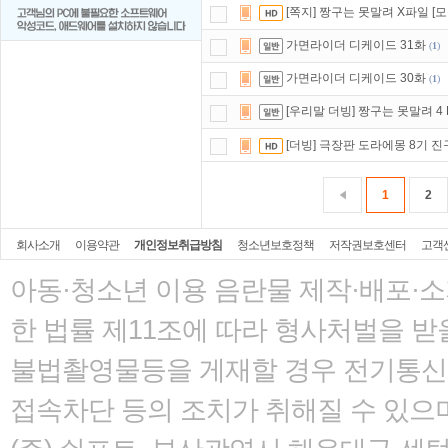
[쪽지] 짱구는 못말려 X파일 [모
가면라이더 디케이드 31화
(
1
)
가면라이더 디케이드 30화
(
1
)
[우리말 더빙] 짱구는 못말려 4 E
[더빙] 극장판 도라에몽 8기 
1
2
회사소개
이용약관
개인정보취급방침
청소년보호정책
저작권보호센터
고객
아동·청소년 이용 음란물 제작·배포·
한 법률
제11조에 따라 형사처벌을 받을
불법촬영물등을 게재할 경우 전기통신사
접속차단 등의 조치가 취해질 수 있으