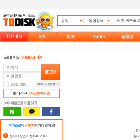
음악
통합검색
투디스크
에서
인기
가 가장 많아요!
다
전지적 참견 시점.E411.2608..
문