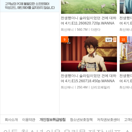
전생했더니 슬라임이었던 건에 대하
전생했더
여 4기.E11.260620.720p.WANNA
여 4기.E
최신애니ㅣ560.7Mㅣ다판다
최신애니
9
10
전생했더니 슬라임이었던 건에 대하
전생했더
여 4기.E15.260718.450p.WANNA
여 4기.E
최신애니ㅣ250.4Mㅣ산리오패밀리
최신애니
회사소개
이용약관
개인정보취급방침
청소년보호정책
저작권보호센터
고객