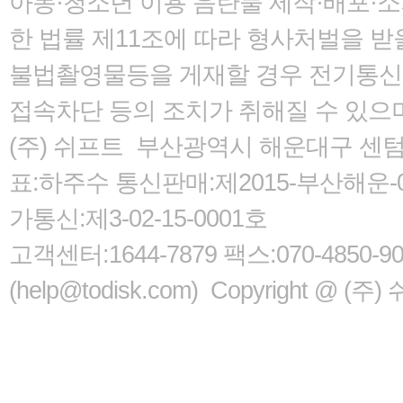
아동·청소년 이용 음란물 제작·배포·
한 법률
제11조에 따라 형사처벌을 받을
불법촬영물등을 게재할 경우 전기통신사
접속차단 등의 조치가 취해질 수 있으
(주) 쉬프트 부산광역시 해운대구 센텀서로
표:하주수 통신판매:제2015-부산해운-05
가통신:제3-02-15-0001호
고객센터:1644-7879 팩스:070-485
(help@todisk.com) Copyright @ (주) 