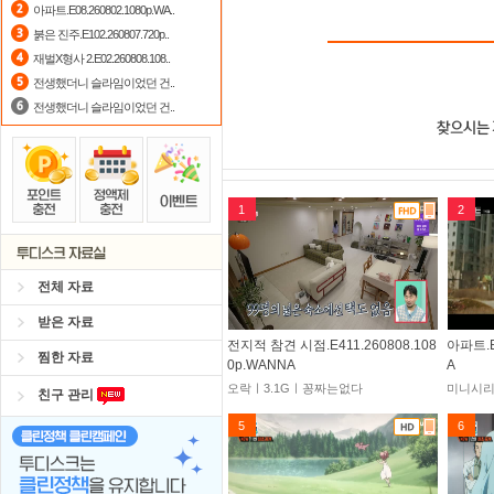
아파트.E08.260802.1080p.WA..
붉은 진주.E102.260807.720p..
재벌X형사 2.E02.260808.108..
전생했더니 슬라임이었던 건..
전생했더니 슬라임이었던 건..
1
2
전체 자료
받은 자료
전지적 참견 시점.E411.260808.108
아파트.E
찜한 자료
0p.WANNA
A
오락ㅣ3.1Gㅣ꽁짜는없다
미니시리
친구 관리
5
6