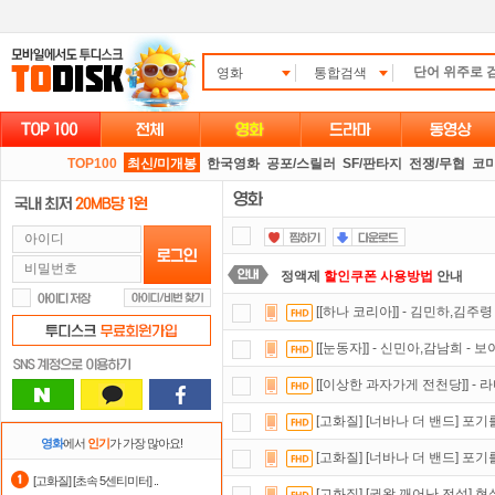
영화
통합검색
TOP100
최신/미개봉
한국영화
공포/스릴러
SF/판타지
전쟁/무협
코
정액제
할인쿠폰 사용방법
안내
[[하나 코리아]] - 김민하,김주령
댓글만 잘써도
무료 포인트
를 드립니
[[눈동자]] - 신민아,감남희 - 
자녀보호기능
으로 가족과 함께 투디
[[이상한 과자가게 전천당]] - 라
스마트TV
로 투디스크
영화,드라마,
[고화질] [너바나 더 밴드] 포기
요즘 뭐가 재밌지?
고민되면 눌러봐!
영화
에서
인기
가 가장 많아요!
[고화질] [너바나 더 밴드] 포기
출석체크
이벤트!
매일매일
출석체크
[고화질] [초속 5센티미터] ..
[고화질] [권왕 깨어난 전설] 현