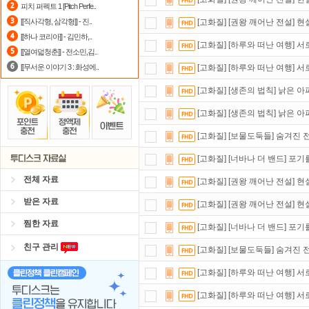
피치 퍼펙트 1 [Pitch Perfe..
포인트
할인쿠폰 사용방법
안내
[[직사각형, 삼각형]] - 진..
[고화질] [권왕 깨어난 전설] 현
[[하나 코리아]] - 김민하,..
숨어있는 카드 마일리지 조회하고
1
[고화질] [하루와 떠난 여행] 서
[[열여덟청춘]] - 전소민,김..
[[무서운 이야기 3 : 화성에..
[고화질] [하루와 떠난 여행] 서로
[고화질] [생존의 법칙] 낡은 아
[고화질] [생존의 법칙] 낡은 아
[고화질] [보물도둑들] 숨겨진 전
[고화질] [너바나 더 밴드] 포기
전체 자료
[고화질] [권왕 깨어난 전설] 현
받은 자료
[고화질] [권왕 깨어난 전설] 현
찜한 자료
[고화질] [너바나 더 밴드] 포기
친구 관리
[고화질] [보물도둑들] 숨겨진 전
[고화질] [하루와 떠난 여행] 서로
[고화질] [하루와 떠난 여행] 서