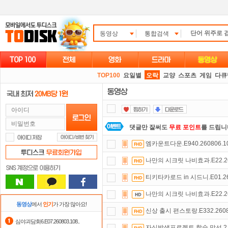
동영상
통합검색
TOP100
요일별
오락
교양
스포츠
게임
다큐
댓글만 잘써도
무료 포인트
를 드립니
엠카운트다운.E940.260806.1
자녀보호기능
으로 가족과 함께 투디
나만의 시크릿 나비효과.E22.260
요즘 뭐가 재밌지?
고민되면 눌러봐!
티키타카로드 in 시드니.E01.26
숨어있는 카드 마일리지 조회하고
1
나만의 시크릿 나비효과.E22.260
정액제
할인쿠폰 사용방법
안내
동영상
에서
인기
가 가장 많아요!
신상 출시 편스토랑.E332.2608
포인트
할인쿠폰 사용방법
안내
심야괴담회6.E07.260803.108..
자식방생프로젝트 합숙 맞선 2.E0