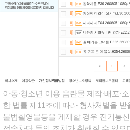
잡학자들.E39.260805.1080p
황신혜의 같이 삽시다.E30.2608
끼리끼리.E04.260805.1080p
나만의 시크릿 나비효과.E22.260
골 때리는 그녀들.E226.260805
유 퀴즈 온 더 블럭.E354.2608
1
2
회사소개
이용약관
개인정보취급방침
청소년보호정책
저작권보호센터
고객
아동·청소년 이용 음란물 제작·배포·
한 법률
제11조에 따라 형사처벌을 받을
불법촬영물등을 게재할 경우 전기통신사
접속차단 등의 조치가 취해질 수 있으