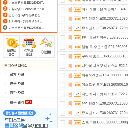
미스트롯 포유.E13.260806.7..
출석체크
이벤트!
매일매일
출석체크
아침마당.E10219.260807.720..
어서와 한국은 처음이지.E407.26
인간극장 - 우리 종부 한찬..
스마트TV
로 투디스크
영화,드라마,
뮤직앤조이.E38.260731.1080
인간극장 - 우리 종부 한찬..
미스트롯 포유.E13.260806.1..
뮤직앤조이.E38.260731.720
언니네 산지직송3.E02.260806
웰컴 투 수근스쿨.E07.260806.
구해줘 홈즈.E360.260806.10
나만의 시크릿 나비효과.E22.260
전체 자료
이혼숙려캠프.E94.260806.10
받은 자료
미스트롯 포유.E13.260806.10
찜한 자료
나만의 시크릿 나비효과.E22.260
친구 관리
뮤직앤조이.E38.260731.1080
뮤직앤조이.E38.260731.720
쇼 챔피언.E606.260805.108