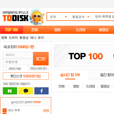
전체
통합검색
영화
드라마
동영상
애니
유아
실시간 인기 검색어
TOP10
레오 루루