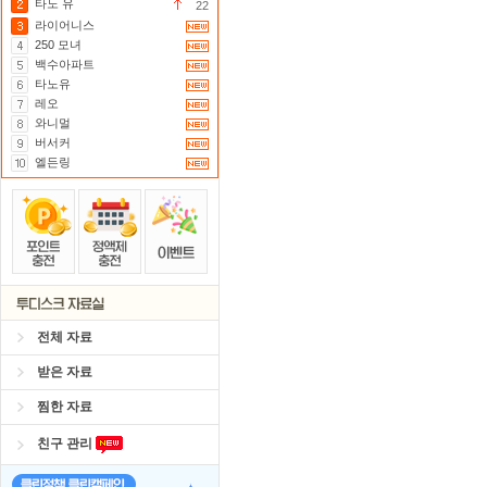
타노 유
22
라이어니스
250 모녀
백수아파트
타노유
레오
와니멀
버서커
엘든링
전체 자료
받은 자료
찜한 자료
친구 관리