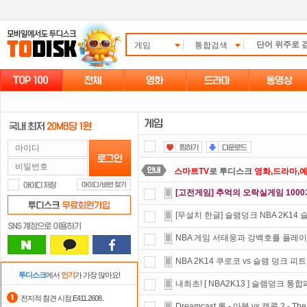
게임
통합검색
스마트TV
로 투디스크
영화,드라마,
[고전게임] 추억의 오락실게임 100
요즘 뭐가 재밌지?
고민되면 눌러봐!
[무설치 한글] 슬램덩크 NBA 2K14
숨어있는 카드 마일리지 조회하고
1
NBA 게임 서태웅과 강백호를 플레이...
포인트
할인쿠폰 사용방법
안내
NBA 2K14 쿠로코 vs 슬램 덩크 피
정액제
할인쿠폰 사용방법
안내
투디스크
에서
인기
가 가장 많아요!
내최초! [ NBA2K13 ] 슬램덩크 통합
자녀보호기능
으로 가족과 함께 투디
전지적 참견 시점.E411.2608..
Dreamcast 롬 - 마블 vs 캡콤 2 - The