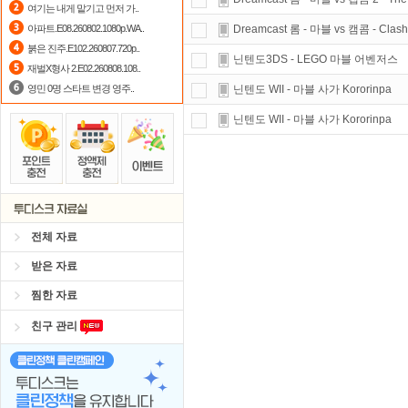
여기는 내게 맡기고 먼저 가..
출석체크
이벤트!
매일매일
출석체크
아파트.E08.260802.1080p.WA..
Dreamcast 롬 - 마블 vs 캠콤 - Clash 
붉은 진주.E102.260807.720p..
댓글만 잘써도
무료 포인트
를 드립니
닌텐도3DS - LEGO 마블 어벤저스
재벌X형사 2.E02.260808.108..
영민 0명 스타트 변경 영주..
닌텐도 WII - 마블 사가 Kororinpa
닌텐도 WII - 마블 사가 Kororinpa
전체 자료
받은 자료
찜한 자료
친구 관리