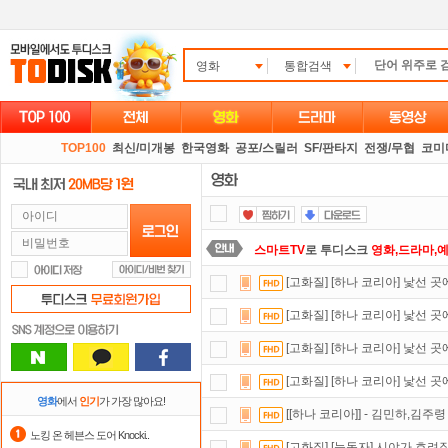
영화
통합검색
TOP100
최신/미개봉
한국영화
공포/스릴러
SF/판타지
전쟁/무협
코미
스마트TV
로 투디스크
영화,드라마,
[고화질] [하나 코리아] 낯선 곳에
댓글만 잘써도
무료 포인트
를 드립니
[고화질] [하나 코리아] 낯선 곳에
요즘 뭐가 재밌지?
고민되면 눌러봐!
[고화질] [하나 코리아] 낯선 곳에
포인트
할인쿠폰 사용방법
안내
[고화질] [하나 코리아] 낯선 곳에
정액제
할인쿠폰 사용방법
안내
영화
에서
인기
가 가장 많아요!
[[하나 코리아]] - 김민하,김주령
자녀보호기능
으로 가족과 함께 투디
노킹 온 헤븐스 도어 Knocki..
[고화질] [눈동자] 시야가 흐려