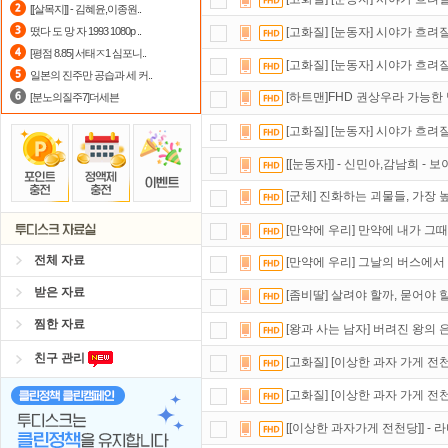
[[살목지]] - 김혜윤,이종원..
숨어있는 카드 마일리지 조회하고
1
떴다 도 망 자 1993 1080p ..
[고화질] [눈동자] 시야가 흐려
[평점 8.85] 서태ㅈ1 심포니..
출석체크
이벤트!
매일매일
출석체크
[고화질] [눈동자] 시야가 흐려
일본의 진주만 공습과 세 커..
[하트맨]FHD 권상우라 가능한
[분노의질주7]더세븐
[고화질] [눈동자] 시야가 흐려
[[눈동자]] - 신민아,감남희 - 
[군체] 진화하는 괴물들, 가장
[만약에 우리] 만약에 내가 그
전체 자료
[만약에 우리] 그날의 버스에서
받은 자료
[좀비딸] 살려야 할까, 묻어야 
찜한 자료
[왕과 사는 남자] 버려진 왕의
친구 관리
[고화질] [이상한 과자 가게 전
[고화질] [이상한 과자 가게 전
[[이상한 과자가게 전천당]] - 라