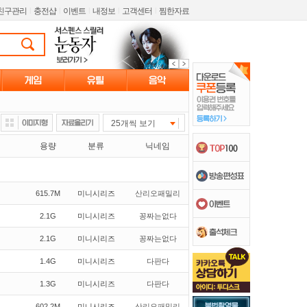
친구관리
l
충전샵
l
이벤트
l
내정보
l
고객센터
l
찜한자료
25개씩 보기
용량
분류
닉네임
615.7M
미니시리즈
산리오패밀리
2.1G
미니시리즈
꽁짜는없다
2.1G
미니시리즈
꽁짜는없다
1.4G
미니시리즈
다판다
1.3G
미니시리즈
다판다
602.2M
미니시리즈
산리오패밀리