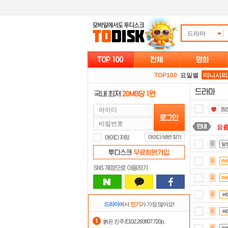
드라마
TOP100
요일별
미니시리
요즘
포
댓글
자
정
드라마
에서
인기
가 가장 많아요!
숨어
붉은 진주.E102.260807.720p..