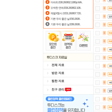
아파트.E08.260802.1080p.WA..
스마
오싹한 연애.E06.260802.108..
재벌X형사 2.E01.260807.720..
출
기쁜 우리 좋은 날.E90.2608..
기쁜 우리 좋은 날.E89.2608..
전체 자료
받은 자료
찜한 자료
친구 관리