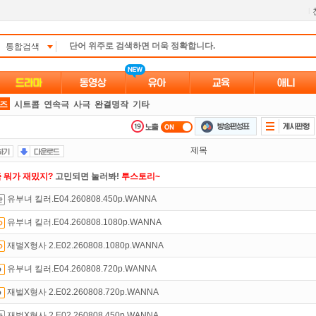
l
통합검색
즈
시트콤
연속극
사극
완결명작
기타
제목
 뭐가 재밌지?
고민되면 눌러봐!
투스토리~
유부녀 킬러.E04.260808.450p.WANNA
인트
할인쿠폰 사용방법
안내
유부녀 킬러.E04.260808.1080p.WANNA
만 잘써도
무료 포인트
를 드립니다!
재벌X형사 2.E02.260808.1080p.WANNA
녀보호기능
으로 가족과 함께 투디스크를 이용하세요~
유부녀 킬러.E04.260808.720p.WANNA
액제
할인쿠폰 사용방법
안내
재벌X형사 2.E02.260808.720p.WANNA
있는 카드 마일리지 조회하고
100% 무료충전!
재벌X형사 2.E02.260808.450p.WANNA