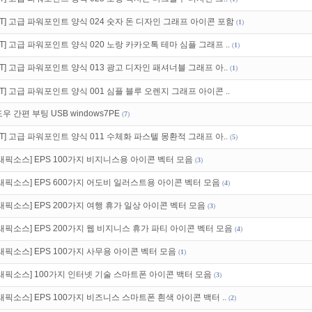
만 잘써도
무료 포인트
를 드립니다!
PT] 고급 파워포인트 양식 024 숫자 돈 디자인 그래프 아이콘 포함
(
1
)
있는 카드 마일리지 조회하고
100% 무료충전!
PT] 고급 파워포인트 양식 020 노랑 카카오톡 테마 심플 그래프 ..
(
1
)
PT] 고급 파워포인트 양식 013 광고 디자인 패셔너블 그래프 아..
(
1
)
PT] 고급 파워포인트 양식 001 심플 블루 오렌지 그래프 아이콘 ..
우 간편 부팅 USB windows7PE
(
7
)
PT] 고급 파워포인트 양식 011 수체화 파스텔 몽환적 그래프 아..
(
5
)
래픽소스] EPS 100가지 비지니스용 아이콘 벡터 모음
(
3
)
래픽소스] EPS 600가지 어도비 일러스트용 아이콘 벡터 모음
(
4
)
래픽소스] EPS 200가지 여행 휴가 일상 아이콘 벡터 모음
(
3
)
래픽소스] EPS 200가지 웹 비지니스 휴가 파티 아이콘 벡터 모음
(
4
)
래픽소스] EPS 100가지 사무용 아이콘 벡터 모음
(
1
)
래픽소스] 100가지 인터넷 기술 스마트폰 아이콘 백터 모음
(
3
)
래픽소스] EPS 100가지 비즈니스 스마트폰 흰색 아이콘 백터 ..
(
2
)