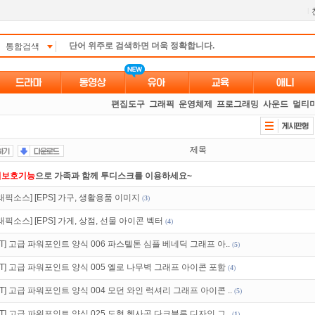
l
통합검색
편집도구
그래픽
운영체제
프로그래밍
사운드
멀티
제목
녀보호기능
으로 가족과 함께 투디스크를 이용하세요~
래픽소스] [EPS] 가구, 생활용품 이미지
(
3
)
석체크
이벤트!
매일매일
출석체크!
래픽소스] [EPS] 가게, 상점, 선물 아이콘 벡터
(
4
)
 뭐가 재밌지?
고민되면 눌러봐!
투스토리~
PT] 고급 파워포인트 양식 006 파스텔톤 심플 베네딕 그래프 아..
(
5
)
인트
할인쿠폰 사용방법
안내
PT] 고급 파워포인트 양식 005 옐로 나무벽 그래프 아이콘 포함
(
4
)
트TV
로 투디스크
영화,드라마,예능
보자!
PT] 고급 파워포인트 양식 004 모던 와인 럭셔리 그래프 아이콘 ..
(
5
)
액제
할인쿠폰 사용방법
안내
PT] 고급 파워포인트 양식 025 도형 헥사곤 다크블루 디자인 그..
(
1
)