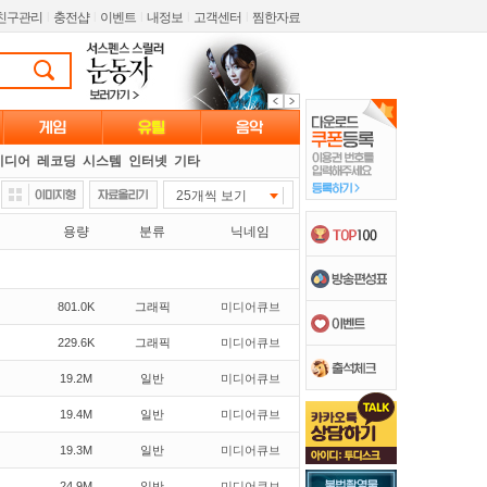
친구관리
l
충전샵
l
이벤트
l
내정보
l
고객센터
l
찜한자료
미디어
레코딩
시스템
인터넷
기타
25개씩 보기
용량
분류
닉네임
801.0K
그래픽
미디어큐브
229.6K
그래픽
미디어큐브
19.2M
일반
미디어큐브
19.4M
일반
미디어큐브
19.3M
일반
미디어큐브
24.9M
일반
미디어큐브