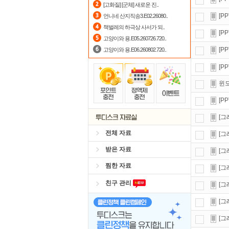
[고화질] [군체] 새로운 진..
댓글
[P
언니네 산지직송3.E02.26080..
책벌레의 하극상 사서가 되..
숨어
[P
고양이와 용.E05.260726.720..
[P
고양이와 용.E06.260802.720..
[P
윈도
[P
[그
전체 자료
[그
받은 자료
[그
찜한 자료
[그
친구 관리
[그
[그
[그