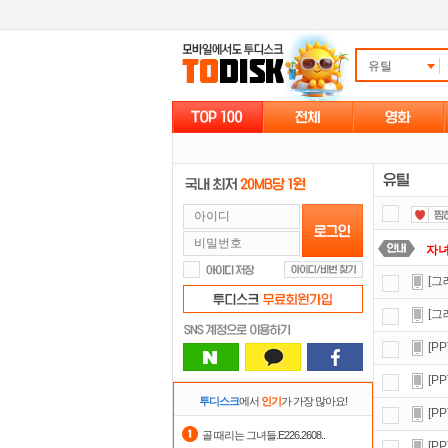
유틸
자
[그
출
[그
요즘
[P
포
[P
스마
투디스크
에서
인기
가 가장 많아요!
[P
정
골 때리는 그녀들.E226.2608..
[P