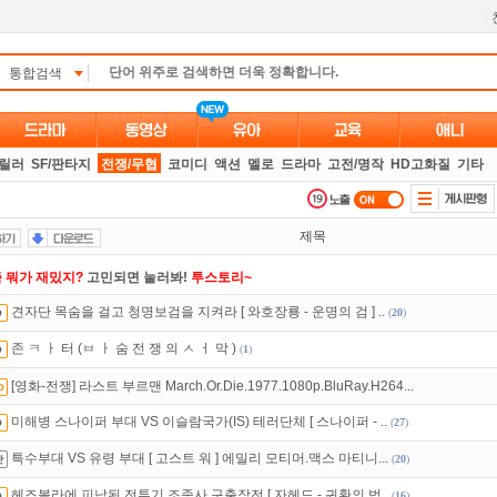
l
통합검색
스릴러
SF/판타지
전쟁/무협
코미디
액션
멜로
드라마
고전/명작
HD고화질
기타
제목
 뭐가 재밌지?
고민되면 눌러봐!
투스토리~
견자단 목숨을 걸고 청명보검을 지켜라 [ 와호장룡 - 운명의 검 ] ..
(
20
)
트TV
로 투디스크
영화,드라마,예능
보자!
존 ㅋ ㅏ 터 (ㅂ ㅏ 숨 전 쟁 의 ㅅ ㅓ 막 )
(
1
)
만 잘써도
무료 포인트
를 드립니다!
[영화-전쟁] 라스트 부르맨 March.Or.Die.1977.1080p.BluRay.H264...
녀보호기능
으로 가족과 함께 투디스크를 이용하세요~
미해병 스나이퍼 부대 VS 이슬람국가(IS) 테러단체 [ 스나이퍼 - ..
(
27
)
액제
할인쿠폰 사용방법
안내
특수부대 VS 유령 부대 [ 고스트 워 ] 에밀리 모티머.맥스 마티니...
(
20
)
있는 카드 마일리지 조회하고
100% 무료충전!
헤즈볼라에 피납된 전투기 조종사 구출작전 [ 자헤드 - 귀환의 법..
(
16
)