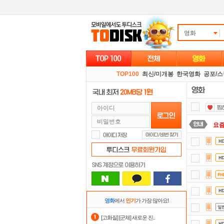
영화
TOP100
최신/미개봉
한국영화
공포/
요즘
스마
댓글
자
정
영화
에서
인기
가 가장 많아요!
숨어
[고화질] [군체] 새로운 진..