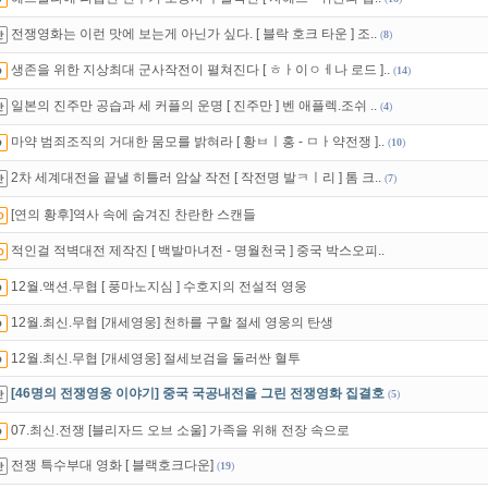
인트
할인쿠폰 사용방법
안내
전쟁영화는 이런 맛에 보는게 아닌가 싶다. [ 블락 호크 타운 ] 조..
(
8
)
석체크
이벤트!
매일매일
출석체크!
생존을 위한 지상최대 군사작전이 펼쳐진다 [ ㅎㅏ이ㅇㅔ나 로드 ]..
(
14
)
일본의 진주만 공습과 세 커플의 운명 [ 진주만 ] 벤 애플렉.조쉬 ..
(
4
)
마약 범죄조직의 거대한 뭄모를 밝혀라 [ 황ㅂㅣ홍 - ㅁㅏ약전쟁 ]..
(
10
)
2차 세계대전을 끝낼 히틀러 암살 작전 [ 작전명 발ㅋㅣ리 ] 톰 크..
(
7
)
[연의 황후]역사 속에 숨겨진 찬란한 스캔들
적인걸 적벽대전 제작진 [ 백발마녀전 - 명월천국 ] 중국 박스오피..
12월.액션.무협 [ 풍마노지심 ] 수호지의 전설적 영웅
12월.최신.무협 [개세영웅] 천하를 구할 절세 영웅의 탄생
12월.최신.무협 [개세영웅] 절세보검을 둘러싼 혈투
[46명의 전쟁영웅 이야기] 중국 국공내전을 그린 전쟁영화 집결호
(
5
)
07.최신.전쟁 [블리자드 오브 소울] 가족을 위해 전장 속으로
전쟁 특수부대 영화 [ 블랙호크다운]
(
19
)