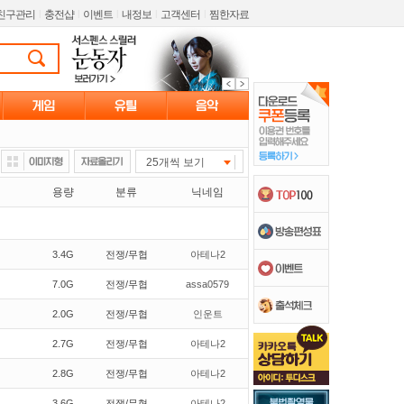
친구관리
l
충전샵
l
이벤트
l
내정보
l
고객센터
l
찜한자료
25개씩 보기
용량
분류
닉네임
3.4G
전쟁/무협
아테나2
7.0G
전쟁/무협
assa0579
2.0G
전쟁/무협
인운트
2.7G
전쟁/무협
아테나2
2.8G
전쟁/무협
아테나2
3.6G
전쟁/무협
아테나2