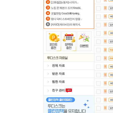
[고화질] [눈동자] 시야가 ..
포
노킹 온 헤븐스 도어 Knocki..
굿윌헌팅 Good.Will.Hunting..
출
떴다 닥터 스트레인지 영웅 ..
[자막O] 캐리비안의 해적 4..
전체 자료
받은 자료
찜한 자료
친구 관리