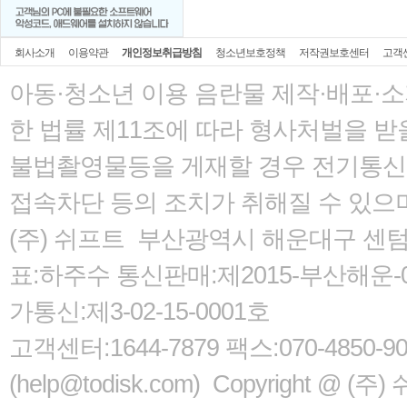
회사소개
이용약관
개인정보취급방침
청소년보호정책
저작권보호센터
고객
아동·청소년 이용 음란물 제작·배포·
한 법률
제11조에 따라 형사처벌을 받을
불법촬영물등을 게재할 경우 전기통신사
접속차단 등의 조치가 취해질 수 있으
(주) 쉬프트 부산광역시 해운대구 센텀서로
표:하주수 통신판매:제2015-부산해운-05
가통신:제3-02-15-0001호
고객센터:1644-7879 팩스:070-485
(help@todisk.com) Copyright @ (주) 