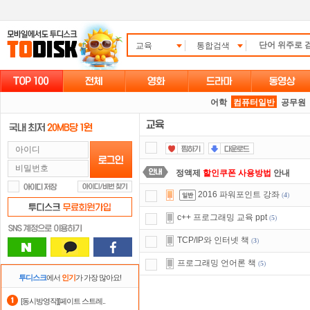
교육
통합검색
어학
컴퓨터일반
공무원
정액제
할인쿠폰 사용방법
안내
2016 파워포인트 강좌
(
4
)
숨어있는 카드 마일리지 조회하고
1
c++ 프로그래밍 교육 ppt
(
5
)
출석체크
이벤트!
매일매일
출석체크
TCP/IP와 인터넷 책
(
3
)
요즘 뭐가 재밌지?
고민되면 눌러봐!
프로그래밍 언어론 책
(
5
)
포인트
할인쿠폰 사용방법
안내
투디스크
에서
인기
가 가장 많아요!
자녀보호기능
으로 가족과 함께 투디
[동시방영작][페이트 스트레..