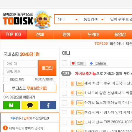
애니
통합검색
TOP100
최신애니
액션
자녀보호기능
으로 가족과 함께 투디
세계 최강의 후위 미궁국의 신인 탐
댓글만 잘써도
무료 포인트
를 드립니
하나오리 양은 전생해서도 싸움이 하
숨어있는 카드 마일리지 조회하고
1
아가씨 돌보기 영애들이 다니는
포인트
할인쿠폰 사용방법
안내
최강 찌꺼기 황자의 암약 제위 쟁탈
스마트TV
로 투디스크
영화,드라마,
애니
에서
인기
가 가장 많아요!
오니의 신부.E05.260804.108
정액제
할인쿠폰 사용방법
안내
세계 최강의 후위 미궁국의 ..
정반대의 너와 나 2기.E05.2608