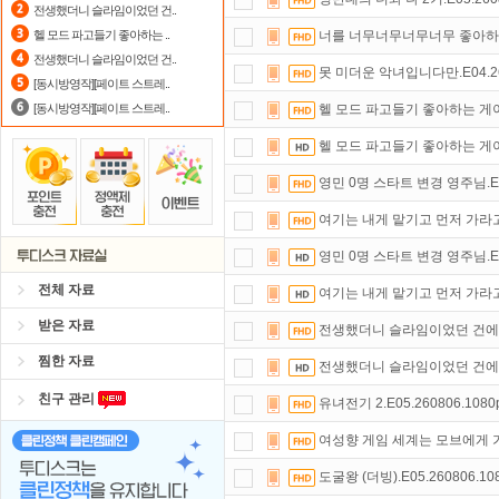
전생했더니 슬라임이었던 건..
요즘 뭐가 재밌지?
고민되면 눌러봐!
헬 모드 파고들기 좋아하는 ..
너를 너무너무너무너무 좋아하는 10
전생했더니 슬라임이었던 건..
출석체크
이벤트!
매일매일
출석체크
못 미더운 악녀입니다만.E04.260
[동시방영작][페이트 스트레..
[동시방영작][페이트 스트레..
헬 모드 파고들기 좋아하는 게
헬 모드 파고들기 좋아하는 게
영민 0명 스타트 변경 영주님.E05
여기는 내게 맡기고 먼저 가라고 
영민 0명 스타트 변경 영주님.E05
전체 자료
여기는 내게 맡기고 먼저 가라고 
받은 자료
전생했더니 슬라임이었던 건에 대하여
찜한 자료
전생했더니 슬라임이었던 건에 대하여
친구 관리
유녀전기 2.E05.260806.108
여성향 게임 세계는 모브에게 가혹한
도굴왕 (더빙).E05.260806.10