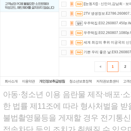
[[눈동자]] - 신민아,감남희 - 
2TV 생생정보.E2786.260807.
우주떡집.E02.260807.450p.
우주떡집.E02.260807.1080p
세계 최강의 후위 미궁국의 신인 탐
기쁜 우리 좋은 날.E93.260807
1
2
회사소개
이용약관
개인정보취급방침
청소년보호정책
저작권보호센터
고객
아동·청소년 이용 음란물 제작·배포·
한 법률
제11조에 따라 형사처벌을 받을
불법촬영물등을 게재할 경우 전기통신사
접속차단 등의 조치가 취해질 수 있으