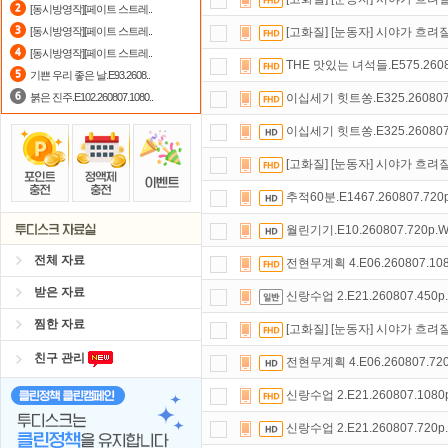
[동시방영작][페이트 스트레..
요즘 뭐가 재밌지?
고민되면 눌러봐!
[동시방영작][페이트 스트레..
[고화질] [눈동자] 시야가 흐려
[동시방영작][페이트 스트레..
숨어있는 카드 마일리지 조회하고
1
THE 맛있는 녀석들.E575.2608
기쁜 우리 좋은 날.E93.2608..
붉은 진주.E102.260807.1080..
이십세기 힛트쏭.E325.260807
이십세기 힛트쏭.E325.260807
[고화질] [눈동자] 시야가 흐려
추적60분.E1467.260807.720
월린기기.E10.260807.720p.
전체 자료
전현무계획 4.E06.260807.10
받은 자료
신랑수업 2.E21.260807.450
찜한 자료
[고화질] [눈동자] 시야가 흐려
친구 관리
전현무계획 4.E06.260807.72
신랑수업 2.E21.260807.108
신랑수업 2.E21.260807.720