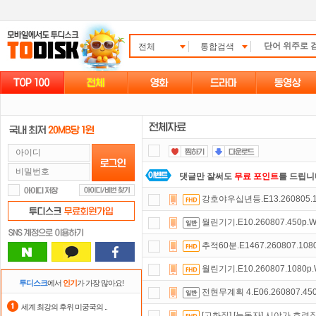
전체
통합검색
댓글만 잘써도
무료 포인트
를 드립니
강호야우십년등.E13.260805.1
정액제
할인쿠폰 사용방법
안내
월린기기.E10.260807.450p.
스마트TV
로 투디스크
영화,드라마,
추적60분.E1467.260807.108
자녀보호기능
으로 가족과 함께 투디
월린기기.E10.260807.1080p
포인트
할인쿠폰 사용방법
안내
투디스크
에서
인기
가 가장 많아요!
전현무계획 4.E06.260807.45
출석체크
이벤트!
매일매일
출석체크
세계 최강의 후위 미궁국의 ..
[고화질] [눈동자] 시야가 흐려