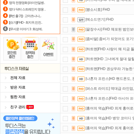
명작 전쟁영화 [라이언일병..
정액제
할인쿠폰 사용방법
안내
떴다 닥터 스트레인지 영웅 ..
[꽝소시효] FHD
[[8번 출구]] - 고마츠나나,..
숨어있는 카드 마일리지 조회하고
1
[메소드연기] FHD
[[슈가]]FHD - 최지우,민진..
[[무서운 이야기 3 : 화성에..
[끝장수사] FHD 체포된 범인
[좀비딸] 좀비가 되었어도 포기할
[하트맨]FHD 사랑이 왜 지금
[하트맨]HD 그녀에게 절대 말
[하트맨]FHD 권상우라 가능한
전체 자료
[나혼자 프린스]HD 핸드폰도, 돈
받은 자료
[퍼스트 라이드] 역대급 라인업
찜한 자료
[나혼자 프린스]FHD 아시아 
친구 관리
[홍어의 역습]FHD 외계 홍어
[홍어의 역습]HD 병맛 코미디
[홍어의 역습]FHD 외계 홍어