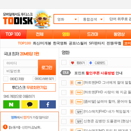
영화
통합검색
TOP100
최신/미개봉
한국영화
공포/스릴러
SF/판타지
전쟁/무협
코미
포인트
할인쿠폰 사용방법
안내
[하트맨]HD 그녀에게 절대 말
스마트TV
로 투디스크
영화,드라마,
[하트맨]FHD 사랑이 왜 지금
출석체크
이벤트!
매일매일
출석체크
[좀비딸] 살려야 할까, 묻어야 
자녀보호기능
으로 가족과 함께 투디
[미스매치]FHD 내가 책임질게
댓글만 잘써도
무료 포인트
를 드립니
영화
에서
인기
가 가장 많아요!
신현준 김병만 도플갱어 [현상
요즘 뭐가 재밌지?
고민되면 눌러봐!
[[눈동자]] - 신민아,감남희..
[미스매치]HD 우리 집 제대로