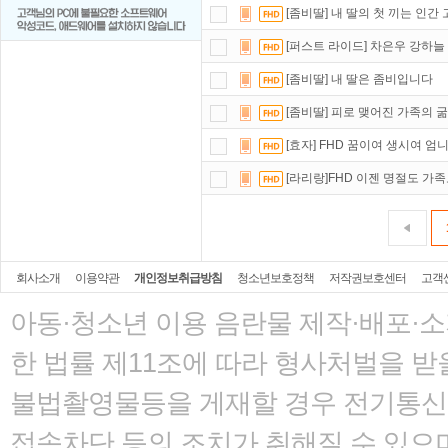
[좀비딸] 내 딸의 첫 끼는 인간
[퍼스트 라이드] 차은우 강하늘
[좀비딸] 내 딸은 좀비입니다
[좀비딸] 피로 맺어진 가족의 
[효자] FHD 꿈이여 생시여 
[라리랑]FHD 이젠 명절도 가
회사소개
이용약관
개인정보취급방침
청소년보호정책
저작권보호센터
고객
아동·청소년 이용 음란물 제작·배포·
한 법률
제11조에 따라 형사처벌을 받을
불법촬영물등을 게재할 경우 전기통신사
접속차단 등의 조치가 취해질 수 있으