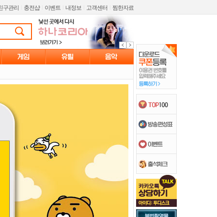
친구관리
l
충전샵
l
이벤트
l
내정보
l
고객센터
l
찜한자료