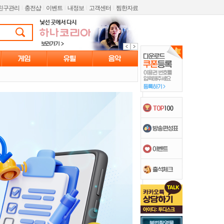
친구관리
l
충전샵
l
이벤트
l
내정보
l
고객센터
l
찜한자료