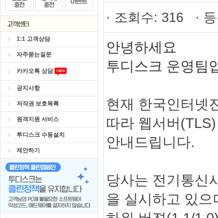
· 조회수: 316 · 등
1:1 고객상담
안녕하세요
자주묻는질문
투디스크 운영팀입
카카오톡 상담
공지사항
현재 한국인터넷진흥
저작권 보호목록
따라 웹서버(TLS
원격지원 서비스
투디스크 수동설치
안내드립니다.
제안하기
당사는 전기통신사
을 실시하고 있으며
하위 버젼(1.1/