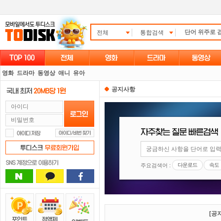
전체
통합검색
영화
드라마
동영상
애니
유아
공지사항
다운로드
속도
주요검색어 :
[공