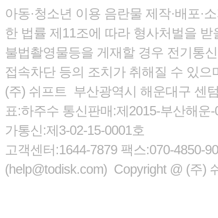
아동·청소년 이용 음란물 제작·배포·
한 법률
제11조에 따라 형사처벌을 받을
불법촬영물등을 게재할 경우 전기통신사
접속차단 등의 조치가 취해질 수 있으
(주) 쉬프트 부산광역시 해운대구 센텀서로
표:하주수 통신판매:제2015-부산해운-05
가통신:제3-02-15-0001호
고객센터:1644-7879 팩스:070-485
(help@todisk.com) Copyright @ (주) 