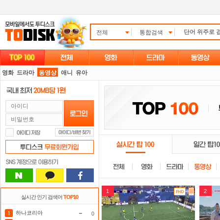
전체
통합검색
영화
드라마
동영상
애니
유아
1
2
실시간 인기 검색어
TOP10
하나코리아
0