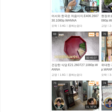
01:38:08
어서와 한국은 처음이지.E406.2607
현장르포 
30.1080p.WANNA
080p.
오락ㅣ3.4Gㅣ꽁짜는없다
교양ㅣ2
69
70
00:45:07
건강한 식당.E21.260727.1080p.W
위대한 가
ANNA
p.WAN
교양ㅣ1.6Gㅣ꽁짜는없다
오락ㅣ3
73
74
01:30:35