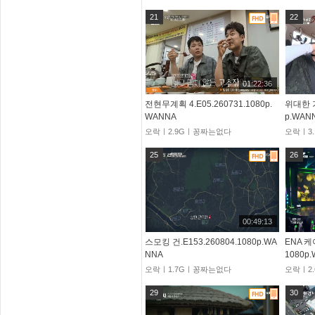
21
22
01:22:36
전현무계획 4.E05.260731.1080p.
위대한 가
WANNA
p.WAN
오락ㅣ2.9Gㅣ꽁짜는없다
오락ㅣ3
25
26
00:49:13
스모킹 건.E153.260804.1080p.WA
ENA 케
NNA
1080p
오락ㅣ1.7Gㅣ꽁짜는없다
오락ㅣ2
29
30