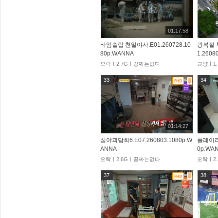
01:17:58
타임슬립 천일야사.E01.260728.10
광복절 특
80p.WANNA
1.2608
오락ㅣ2.7Gㅣ꽁짜는없다
교양ㅣ1
33
34
01:14:27
심야괴담회6.E07.260803.1080p.W
플레이리스
ANNA
0p.WA
오락ㅣ2.6Gㅣ꽁짜는없다
오락ㅣ2
37
38