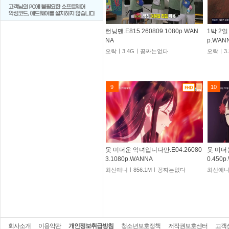
런닝맨.E815.260809.1080p.WAN
1박 2일 
NA
p.WAN
오락ㅣ3.4Gㅣ꽁짜는없다
오락ㅣ3
9
10
못 미더운 악녀입니다만.E04.26080
못 미더
3.1080p.WANNA
0.450
최신애니ㅣ856.1Mㅣ꽁짜는없다
최신애니
회사소개
이용약관
개인정보취급방침
청소년보호정책
저작권보호센터
고객