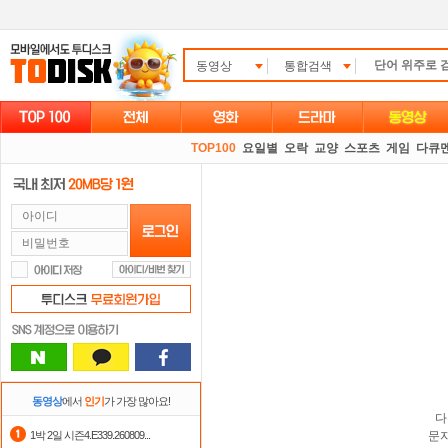
동영상
통합검색
TOP100
요일별
오락
교양
스포츠
게임
다큐
동영상
에서
인기
가 가장 많아요!
다
1박 2일 시즌4.E339.260809...
문