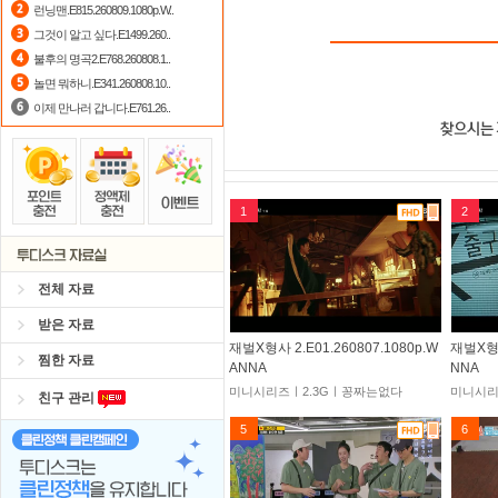
런닝맨.E815.260809.1080p.W..
그것이 알고 싶다.E1499.260..
불후의 명곡2.E768.260808.1..
놀면 뭐하니.E341.260808.10..
이제 만나러 갑니다.E761.26..
1
2
전체 자료
받은 자료
재벌X형사 2.E01.260807.1080p.W
재벌X형사
찜한 자료
ANNA
NNA
미니시리즈ㅣ2.3Gㅣ꽁짜는없다
미니시리
친구 관리
5
6