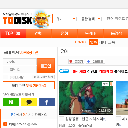
유아
통합검색
TOP100
영화
애니
교육
출석체크
이벤트!
매일매일
출석체크
정액제
할인쿠폰 사용방법
안내
숨어있는 카드 마일리지 조회하고
1
스마트TV
로 투디스크
영화,드라마,
02:13:00
댓글만 잘써도
무료 포인트
를 드립니
유아
에서
인기
가 가장 많아요!
원령꽁쥬 - 한글 자체자막
라바
(
1
)
자녀보호기능
으로 가족과 함께 투디
[더빙] 슈가슈가룬 25화
빙
(
3
)
영화ㅣ2.3Gㅣ
dpfemfksl