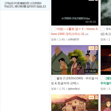
00:49:25
더빙) ㄴr홀로 집ㅇㅔ - Home A
우
lone.1990 크리스마스 대..
성]-초
(
4
)
영화ㅣ1.4Gㅣ
chfhd870
영화ㅣ1.
01:18:00
뮬란 2 (1920x1080) - 우리말 더
[평
빙 & 한글자막 선택
우리말
(
1
)
영화ㅣ1.7Gㅣ
dpfemfksl
영화ㅣ3.