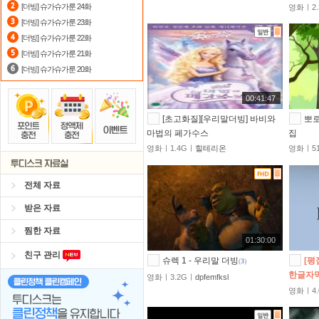
[더빙] 슈가슈가룬 24화
영화ㅣ2.
포인트
할인쿠폰 사용방법
안내
[더빙] 슈가슈가룬 23화
[더빙] 슈가슈가룬 22화
요즘 뭐가 재밌지?
고민되면 눌러봐!
[더빙] 슈가슈가룬 21화
[더빙] 슈가슈가룬 20화
00:41:47
[초고화질][우리말더빙] 바비와
뽀로
마법의 페가수스
집
영화ㅣ1.4Gㅣ
힐테리온
영화ㅣ51
전체 자료
받은 자료
찜한 자료
01:30:00
친구 관리
슈렉 1 - 우리말 더빙
[평점
(
3
)
한글자
영화ㅣ3.2Gㅣ
dpfemfksl
영화ㅣ4.