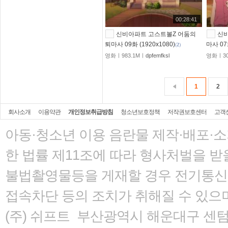
00:28:41
신비아파트 고스트볼Z 어둠의
신
퇴마사 09화 (1920x1080)
마사 07화
(
2
)
영화ㅣ983.1Mㅣ
dpfemfksl
영화ㅣ30
1
2
회사소개
이용약관
개인정보취급방침
청소년보호정책
저작권보호센터
고객
아동·청소년 이용 음란물 제작·배포·
한 법률
제11조에 따라 형사처벌을 받을
불법촬영물등을 게재할 경우 전기통신사
접속차단 등의 조치가 취해질 수 있으
(주) 쉬프트 부산광역시 해운대구 센텀서로