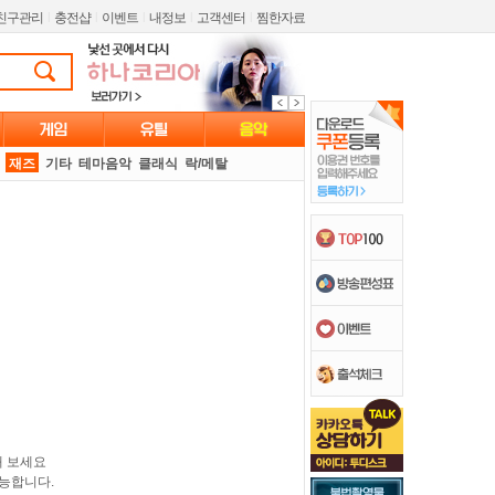
친구관리
l
충전샵
l
이벤트
l
내정보
l
고객센터
l
찜한자료
재즈
기타
테마음악
클래식
락/메탈
해 보세요
능합니다.