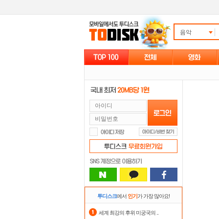
음악
투디스크
에서
인기
가 가장 많아요!
세계 최강의 후위 미궁국의 ..