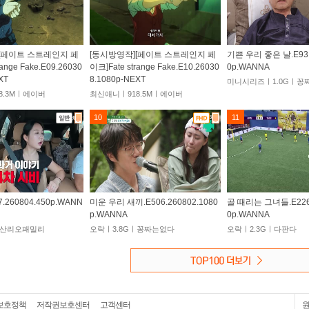
[페이트 스트레인지 페
[동시방영작][페이트 스트레인지 페
기쁜 우리 좋은 날.E93.
ange Fake.E09.26030
이크]Fate strange Fake.E10.26030
0p.WANNA
XT
8.1080p-NEXT
미니시리즈ㅣ1.0Gㅣ꽁
8.3Mㅣ에이버
최신애니ㅣ918.5Mㅣ에이버
10
11
260804.450p.WANN
미운 우리 새끼.E506.260802.1080
골 때리는 그녀들.E226.
p.WANNA
0p.WANNA
ㅣ산리오패밀리
오락ㅣ3.8Gㅣ꽁짜는없다
오락ㅣ2.3Gㅣ다판다
보호정책
저작권보호센터
고객센터