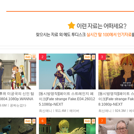
2
3
후위 미궁국의 신인 탐
[동시방영작][페이트 스트레인지 페
[동시방영작][페이트 
0804.1080p.WANNA
이크]Fate strange Fake.E04.26012
이크]Fate strange Fak
5.1080p-NEXT
8.1080p-NEXT
9.6Mㅣ꽁짜는없다
최신애니ㅣ911.4Mㅣ에이버
최신애니ㅣ924.3Mㅣ에
6
7