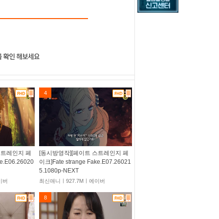
4
스트레인지 페
[동시방영작][페이트 스트레인지 페
e.E06.26020
이크]Fate strange Fake.E07.26021
5.1080p-NEXT
이버
최신애니ㅣ927.7Mㅣ에이버
8