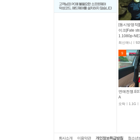
[동시방영작]
이크]Fate str
1.1080p-NE
최신애니ㅣ92
9
연애전쟁.E07.
A
오락ㅣ1.1G
회사소개
이용약관
개인정보취급방침
청소년