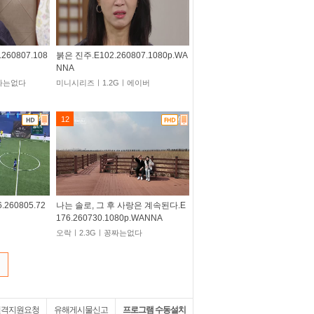
260807.108
붉은 진주.E102.260807.1080p.WA
NNA
짜는없다
미니시리즈ㅣ1.2Gㅣ에이버
12
260805.72
나는 솔로, 그 후 사랑은 계속된다.E
176.260730.1080p.WANNA
오락ㅣ2.3Gㅣ꽁짜는없다
원격지원요청
유해게시물신고
프로그램 수동설치