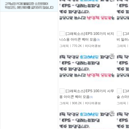
[그래픽소스] EPS 100가지 비지
[그
니스용 아이콘 벡터 모음
비 일러
(
3
)
그래픽ㅣ770.2Kㅣ
미디어큐브
그래픽ㅣ
[그래픽소스] EPS 100가지 사무
[그
용 아이콘 벡터 모음
술 스마
(
1
)
그래픽ㅣ908.2Kㅣ
미디어큐브
그래픽ㅣ