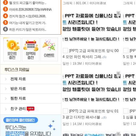
헬 모드 파고들기 좋아하는 ..
그래픽ㅣ801.0Kㅣ
미디어큐브
그래픽ㅣ2
포인트
할인쿠폰 사용방법
안내
아파트.E09.260808.720p.WANNA
전지적 참견 시점.E411.2608..
숨어있는 카드 마일리지 조회하고
1
여기는 내게 맡기고 먼저 가..
히든 카드가 많은 빅토리아...
[PPT] 고급 파워포인트 양식 00
[P
4 모던 와인 럭셔리 그래..
5 도형 
(
5
)
일반ㅣ19.3Mㅣ
미디어큐브
일반ㅣ24
전체 자료
받은 자료
찜한 자료
친구 관리
[PPT] 고급 파워포인트 양식 01
[P
3 광고 디자인 패셔너블 ..
1 심플 
(
1
)
일반ㅣ11
일반ㅣ14.1Mㅣ
미디어큐브