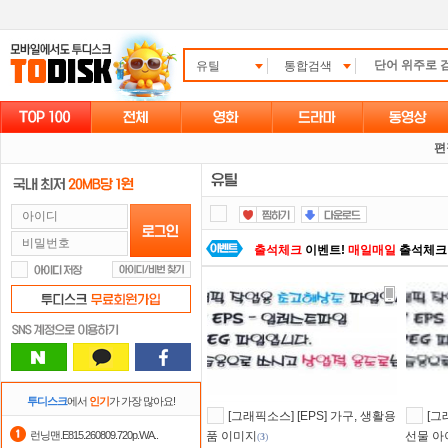
유틸
통합검색
편
출석체크
이벤트!
매일매일
출석체크
요즘 뭐가 재밌지?
고민되면 눌러봐!
스마트TV
로 투디스크
영화,드라마,
자녀보호기능
으로 가족과 함께 투디
댓글만 잘써도
무료 포인트
를 드립니
투디스크
에서
인기
가 가장 많아요!
[그래픽소스] [EPS] 가구, 생활용
[그
정액제
할인쿠폰 사용방법
안내
런닝맨.E815.260809.720p.WA..
품 이미지
선물 아
(
3
)