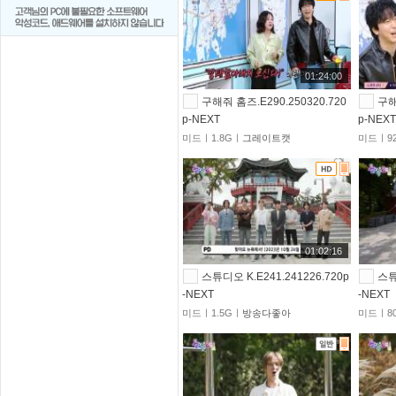
01:24:00
구해줘 홈즈.E290.250320.720
구해
p-NEXT
p-NEX
미드ㅣ1.8Gㅣ
그레이트캣
미드ㅣ92
01:02:16
스튜디오 K.E241.241226.720p
스튜
-NEXT
-NEXT
미드ㅣ1.5Gㅣ
방송다좋아
미드ㅣ80