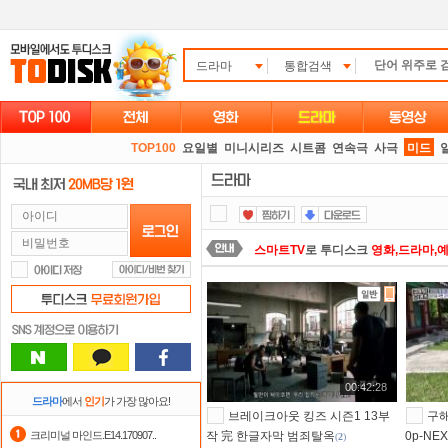
드라마
통합검색
TOP100
요일별
미니시리즈
시트콤
연속극
사극
미드
스마트TV
로 투디스크
영화,드라마,
정액제
할인쿠폰 사용방법
안내
숨어있는 카드 마일리지 조회하고
1
출석체크
이벤트!
매일매일
출석체크
00:42:28
요즘 뭐가 재밌지?
고민되면 눌러봐!
드라마
에서
인기
가 가장 많아요!
브레이크아웃 킹즈 시즌1 13부
구해
자녀보호기능
으로 가족과 함께 투디
크리미널 마인드.E14.170907..
작 完 한글자막 범죄탈옥
0p-NE
(
2
)