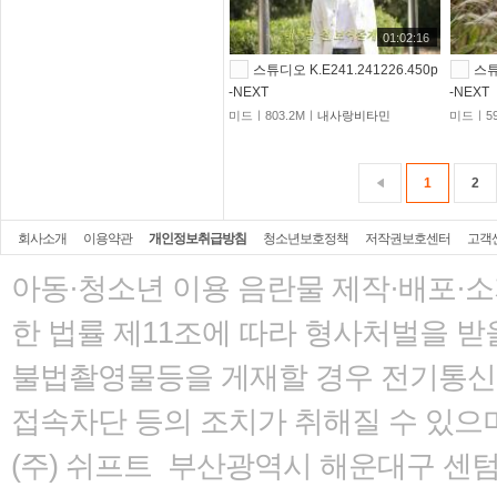
01:02:16
스튜디오 K.E241.241226.450p
스튜
-NEXT
-NEXT
미드ㅣ803.2Mㅣ
내사랑비타민
미드ㅣ59
1
2
회사소개
이용약관
개인정보취급방침
청소년보호정책
저작권보호센터
고객
아동·청소년 이용 음란물 제작·배포·
한 법률
제11조에 따라 형사처벌을 받을
불법촬영물등을 게재할 경우 전기통신사
접속차단 등의 조치가 취해질 수 있으
(주) 쉬프트 부산광역시 해운대구 센텀서로