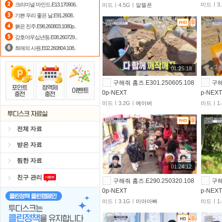
크리미널 마인드.E13.170906..
미드ㅣ3.
미드ㅣ4.5Gㅣ
알뜰폰
포인트
할인쿠폰 사용방법
안내
기쁜 우리 좋은 날.E91.2608..
붉은 진주.E98.260803.1080p..
댓글만 잘써도
무료 포인트
를 드립니
강호야우십년등.E08.260729...
최애의 사원.E02.260804.108..
01:25:18
구해줘 홈즈.E301.250605.108
구해
0p-NEXT
p-NEX
미드ㅣ3.2Gㅣ
에이버
미드ㅣ1.
전체 자료
받은 자료
찜한 자료
01:24:12
친구 관리
구해줘 홈즈.E290.250320.108
구해
0p-NEXT
p-NEX
미드ㅣ3.1Gㅣ
미아아빠
미드ㅣ1.