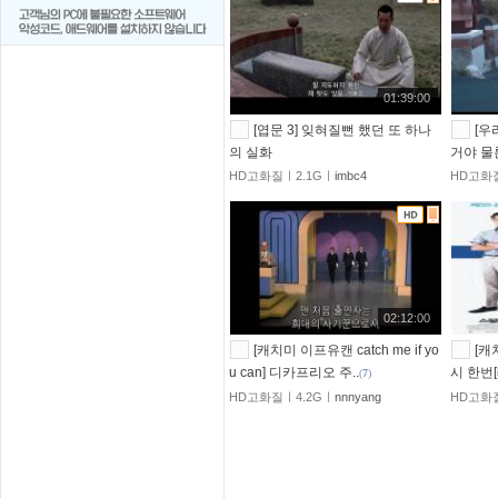
01:39:00
[엽문 3] 잊혀질뻔 했던 또 하나
[우
의 실화
거야 물
HD고화질ㅣ2.1Gㅣ
imbc4
HD고화
02:12:00
[캐치미 이프유캔 catch me if yo
[캐
u can] 디카프리오 주..
시 한번
(
7
)
HD고화질ㅣ4.2Gㅣ
nnnyang
HD고화