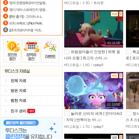
명작 전쟁영화 [라이언일병..
HD고화질ㅣ2.3Gㅣ
트라웃
포인트
할인쿠폰 사용방법
안내
떴다 닥터 스트레인지 영웅 ..
[[8번 출구]] - 고마츠나나,..
자녀보호기능
으로 가족과 함께 투디
피치 퍼펙트 1 [Pitch Perfe..
[[초속 5센티미터]] - 마츠..
01:11:00
유럽엄마들이 인정한 [ 하펫 꿈
특급
나라 모험 ] 최고의 스타..
로 [ 로드
(
6
)
HD고화질ㅣ1.6Gㅣ
cplay5
HD고화
전체 자료
받은 자료
찜한 자료
01:10:00
친구 관리
놀라운 신비의 세계 [ 언더더씨2
정식
- 자막 ] 반짝이는 바..
스 X 스
(
2
)
HD고화
HD고화질ㅣ1.7Gㅣ
cplay7