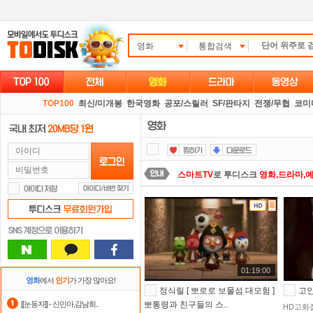
영화
통합검색
TOP100
최신/미개봉
한국영화
공포/스릴러
SF/판타지
전쟁/무협
코미
스마트TV
로 투디스크
영화,드라마,
댓글만 잘써도
무료 포인트
를 드립니
숨어있는 카드 마일리지 조회하고
1
요즘 뭐가 재밌지?
고민되면 눌러봐!
01:19:00
출석체크
이벤트!
매일매일
출석체크
영화
에서
인기
가 가장 많아요!
정식릴 [ 뽀로로 보물섬 대모험 ]
고인
정액제
할인쿠폰 사용방법
안내
[[눈동자]] - 신민아,감남희..
뽀통령과 친구들의 스..
HD고화