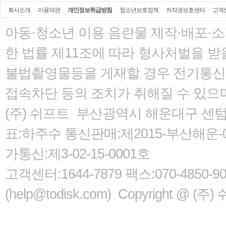
회사소개
이용약관
개인정보취급방침
청소년보호정책
저작권보호센터
고객
아동·청소년 이용 음란물 제작·배포·
한 법률
제11조에 따라 형사처벌을 받을
불법촬영물등을 게재할 경우 전기통신사
접속차단 등의 조치가 취해질 수 있으
(주) 쉬프트 부산광역시 해운대구 센텀서로
표:하주수 통신판매:제2015-부산해운-05
가통신:제3-02-15-0001호
고객센터:1644-7879 팩스:070-485
(help@todisk.com) Copyright @ (주) 