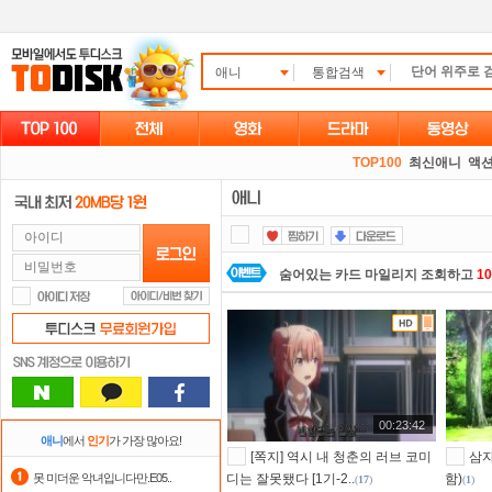
애니
통합검색
TOP100
최신애니
액션
숨어있는 카드 마일리지 조회하고
1
정액제
할인쿠폰 사용방법
안내
스마트TV
로 투디스크
영화,드라마,
댓글만 잘써도
무료 포인트
를 드립니
00:23:42
출석체크
이벤트!
매일매일
출석체크
애니
에서
인기
가 가장 많아요!
[쪽지] 역시 내 청춘의 러브 코미
삼자
자녀보호기능
으로 가족과 함께 투디
못 미더운 악녀입니다만.E05..
디는 잘못됐다 [1기-2..
함)
(
17
)
(
1
)