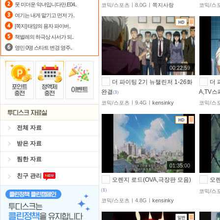
못 미더운 악녀입니다만.E04..
코믹/스포츠ㅣ8.0Gㅣ
쪽지사랑
코믹/스포
요즘 뭐가 재밌지?
고민되면 눌러봐!
여기는 내게 맡기고 먼저 가..
[쪽지] 태양의 용자 파이버..
포인트
할인쿠폰 사용방법
안내
책벌레의 하극상 사서가 되..
영민 0명 스타트 변경 영주..
00:22:59
더 파이팅 2기 뉴챌린저 1-26화
더 
완결
A,TV
(
3
)
코믹/스포츠ㅣ9.4Gㅣ
kensinky
코믹/스
전체 자료
받은 자료
찜한 자료
01:35:00
친구 관리
오렌지 로드(OVA,극장판 모음)
오렌
(
1
)
코믹/스포
코믹/스포츠ㅣ4.8Gㅣ
kensinky