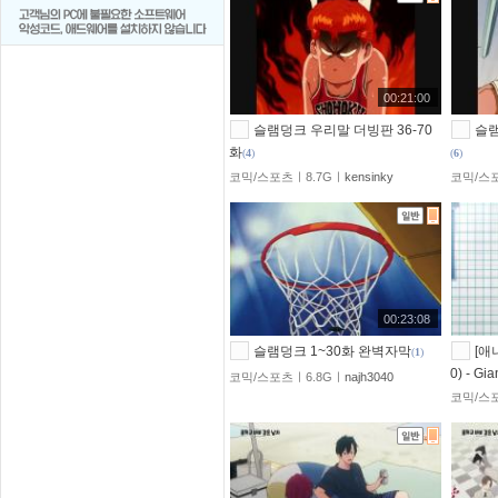
00:21:00
슬램덩크 우리말 더빙판 36-70
슬램
화
(
4
)
(
6
)
코믹/스포츠ㅣ8.7Gㅣ
kensinky
코믹/스
00:23:08
슬램덩크 1~30화 완벽자막
[애
(
1
)
0) - Gia
코믹/스포츠ㅣ6.8Gㅣ
najh3040
코믹/스