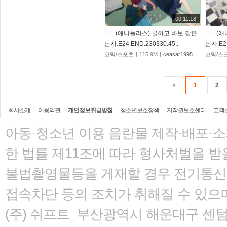
00:11:18
(애니플러스) 쿨하고 바보 같은
(애
남자.E24.END.230330.45..
남자.E23
코믹/스포츠ㅣ115.9Mㅣ
ceasar1995
코믹/스포
1
2
회사소개
이용약관
개인정보취급방침
청소년보호정책
저작권보호센터
고객
아동·청소년 이용 음란물 제작·배포·
한 법률
제11조에 따라 형사처벌을 받을
불법촬영물등을 게재할 경우 전기통신사
접속차단 등의 조치가 취해질 수 있으
(주) 쉬프트 부산광역시 해운대구 센텀서로