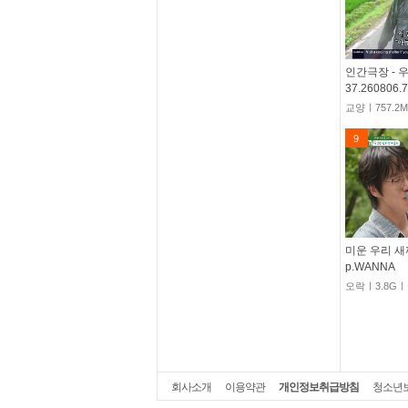
인간극장 - 
37.260806.
교양ㅣ757.
9
미운 우리 새끼.
p.WANNA
오락ㅣ3.8G
회사소개
이용약관
개인정보취급방침
청소년