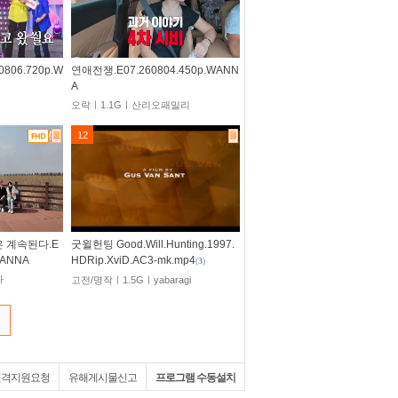
806.720p.W
연애전쟁.E07.260804.450p.WANN
A
오락ㅣ1.1Gㅣ산리오패밀리
12
은 계속된다.E
굿윌헌팅 Good.Will.Hunting.1997.
WANNA
HDRip.XviD.AC3-mk.mp4
(
3
)
다
고전/명작ㅣ1.5Gㅣyabaragi
원격지원요청
유해게시물신고
프로그램 수동설치