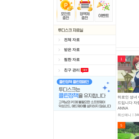
전체 자료
받은 자료
1
찜한 자료
친구 관리
히로인 성녀 
드입니다 자랑.E
ANNA
최신애니ㅣ34
5