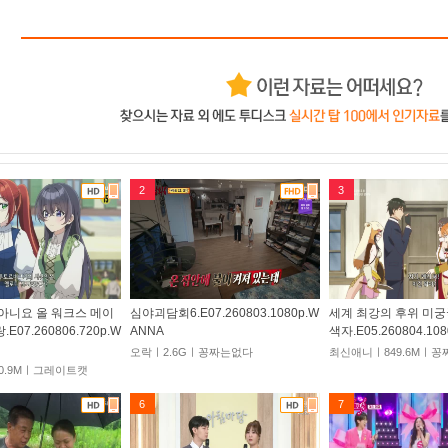
2
3
아니요 올 워크스 메이
심야괴담회6.E07.260803.1080p.W
세계 최강의 후위 미궁
07.260806.720p.W
ANNA
색자.E05.260804.10
오락ㅣ2.6Gㅣ꽁짜는없다
최신애니ㅣ849.6Mㅣ
0.9Mㅣ그레이트캣
6
7