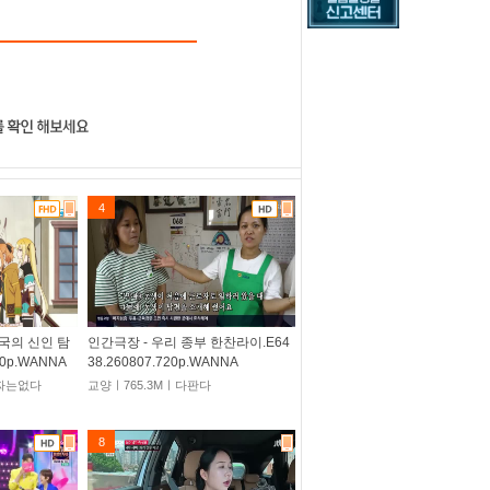
4
국의 신인 탐
인간극장 - 우리 종부 한찬라이.E64
80p.WANNA
38.260807.720p.WANNA
꽁짜는없다
교양ㅣ765.3Mㅣ다판다
8