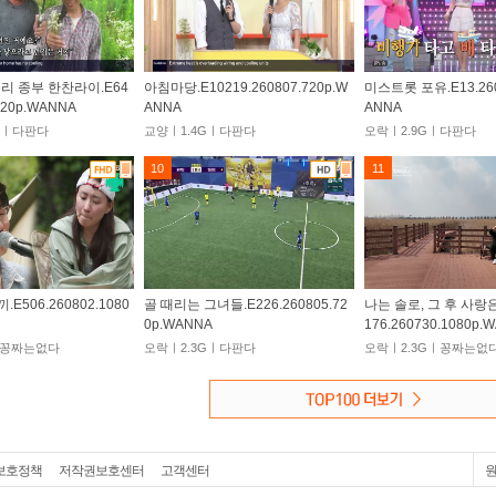
우리 종부 한찬라이.E64
아침마당.E10219.260807.720p.W
미스트롯 포유.E13.260
720p.WANNA
ANNA
ANNA
2Mㅣ다판다
교양ㅣ1.4Gㅣ다판다
오락ㅣ2.9Gㅣ다판다
10
11
E506.260802.1080
골 때리는 그녀들.E226.260805.72
나는 솔로, 그 후 사랑
0p.WANNA
176.260730.1080p.
ㅣ꽁짜는없다
오락ㅣ2.3Gㅣ다판다
오락ㅣ2.3Gㅣ꽁짜는없
보호정책
저작권보호센터
고객센터