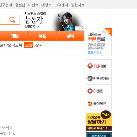
친구관리
l
충전샵
l
이벤트
l
내정보
l
고객센터
l
찜한자료
전자/오디오북
교양
잡지
해 보세요
능합니다.