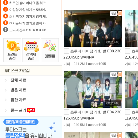
히로인 성녀 아니요 올 워크..
출석체크
이벤트!
매일매일
출석체크
여성향 게임 세계는 모브에..
최강 찌꺼기 황자의 암약 제..
요즘 뭐가 재밌지?
고민되면 눌러봐!
여기는 내게 맡기고 먼저 가..
오니의 신부.E05.260804.108..
00:23:48
츠루네 이어짐의 한 발.E08.230
츠루
223.450p.WANNA
216.4
기타ㅣ241.2Mㅣ
ceasar1995
기타ㅣ24
전체 자료
받은 자료
찜한 자료
00:23:48
친구 관리
츠루네 이어짐의 한 발.E04.230
츠루
126.450p.WANNA
119.45
기타ㅣ240.5Mㅣ
ceasar1995
기타ㅣ23