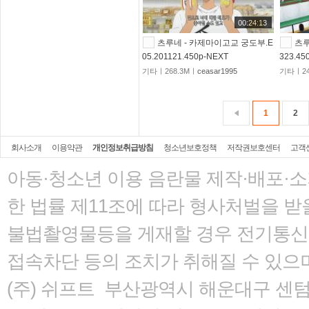
00:24:13
츠루네 - 카제마이고교 궁도부.E
츠루
05.201121.450p-NEXT
323.4
기타ㅣ268.3Mㅣ
ceasar1995
기타ㅣ24
1
2
회사소개
이용약관
개인정보취급방침
청소년보호정책
저작권보호센터
고객
아동·청소년 이용 음란물 제작·배포·
한 법률
제11조에 따라 형사처벌을 받을
불법촬영물등을 게재할 경우 전기통신사
접속차단 등의 조치가 취해질 수 있으
(주) 쉬프트 부산광역시 해운대구 센텀서로