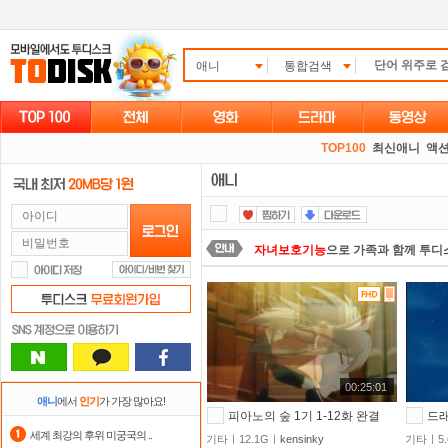
애니
통합검색
TOP100
최신애니
액션
자녀보호기능
으로 가족과 함께 투디
포인트
할인쿠폰 사용방법
안내
스마트TV
로 투디스크
영화,드라마,
댓글만 잘써도
무료 포인트
를 드립니
00:25:01
숨어있는 카드 마일리지 조회하고
1
애니
에서
인기
가 가장 많아요!
피아노의 숲 1기 1-12화 완결
드래곤
정액제
할인쿠폰 사용방법
안내
세계 최강의 후위 미궁국의 ..
기타ㅣ12.1Gㅣ
kensinky
기타ㅣ5.