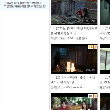
02:13:39
[고화질] [하루와 떠난 여행] 서로
[고
를 위한 여행을 떠나..
트가 핏
최신/미개봉ㅣ6.5Gㅣ
안졸린다
최신/미
02:02:00
[[콘크리트 마켓]] - 홍경,이재인 -
[군
폐허가 된 세상, 생..
은 곳에
(
1
)
한국영화ㅣ4.4Gㅣ
ioimovie
공포/스