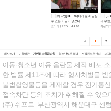
01:40:00
[하트맨]HD 그녀에게 절대 말할
[고
수 없는 비밀이 생겼다
과 무림,
코미디ㅣ2.2Gㅣ
alblc03
최신/미
1
2
회사소개
이용약관
개인정보취급방침
청소년보호정책
저작권보호센터
고객
아동·청소년 이용 음란물 제작·배포·
한 법률
제11조에 따라 형사처벌을 받을
불법촬영물등을 게재할 경우 전기통신사
접속차단 등의 조치가 취해질 수 있으
(주) 쉬프트 부산광역시 해운대구 센텀서로