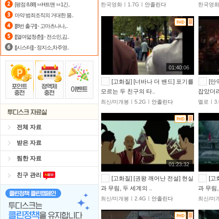
[평점 8.88] ㅂH트맨 ㅂ1긴..
한국영화ㅣ1.7Gㅣ
안졸린다
한국영화
스마트TV
로 투디스크
영화,드라마,
마약 범죄조직의 거대한 뭄..
[[8번 출구]] - 고마츠나나,..
자녀보호기능
으로 가족과 함께 투디
[[열여덟청춘]] - 전소민,김..
[[시스터]] - 정지소,차주영..
01:40:06
[고화질] [너바나 더 밴드] 포기를
[만
모르는 두 친구의 타..
잡았더
최신/미개봉ㅣ5.2Gㅣ
안졸린다
멜로ㅣ3.
전체 자료
받은 자료
찜한 자료
01:23:32
친구 관리
[고화질] [권왕 깨어난 전설] 현실
[고
과 무림, 두 세계의 ..
과 무림,
최신/미개봉ㅣ2.4Gㅣ
안졸린다
최신/미