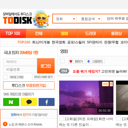
영화
통합검색
TOP100
최신/미개봉
한국영화
공포/스릴러
SF/판타지
전쟁/무협
코미
요즘 뭐가 재밌지?
고민되면 눌러봐!
정액제
할인쿠폰 사용방법
안내
출석체크
이벤트!
매일매일
출석체크
댓글만 잘써도
무료 포인트
를 드립니
00:55:38
포인트
할인쿠폰 사용방법
안내
영화
에서
인기
가 가장 많아요!
[고화질] [히든 프레임] 화면 너머
[고
숨어있는 카드 마일리지 조회하고
1
노킹 온 헤븐스 도어 Knocki..
에는 또 다른 진실이 ..
에는 또 