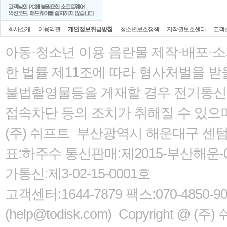
회사소개
이용약관
개인정보취급방침
청소년보호정책
저작권보호센터
고객
아동·청소년 이용 음란물 제작·배포·
한 법률
제11조에 따라 형사처벌을 받을
불법촬영물등을 게재할 경우 전기통신사
접속차단 등의 조치가 취해질 수 있으
(주) 쉬프트 부산광역시 해운대구 센텀서로
표:하주수 통신판매:제2015-부산해운-05
가통신:제3-02-15-0001호
고객센터:1644-7879 팩스:070-485
(help@todisk.com) Copyright @ (주) 