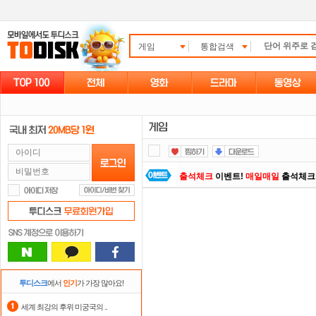
게임
통합검색
출석체크
이벤트!
매일매일
출석체크
댓글만 잘써도
무료 포인트
를 드립니
스마트TV
로 투디스크
영화,드라마,
요즘 뭐가 재밌지?
고민되면 눌러봐!
포인트
할인쿠폰 사용방법
안내
투디스크
에서
인기
가 가장 많아요!
자녀보호기능
으로 가족과 함께 투디
세계 최강의 후위 미궁국의 ..