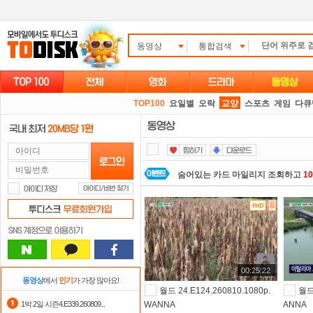
동영상
통합검색
TOP100
요일별
오락
교양
스포츠
게임
다큐
숨어있는 카드 마일리지 조회하고
1
자녀보호기능
으로 가족과 함께 투디
포인트
할인쿠폰 사용방법
안내
스마트TV
로 투디스크
영화,드라마,
00:25:22
댓글만 잘써도
무료 포인트
를 드립니
동영상
에서
인기
가 가장 많아요!
월드 24.E124.260810.1080p.
월드 
정액제
할인쿠폰 사용방법
안내
1박 2일 시즌4.E339.260809...
WANNA
ANNA