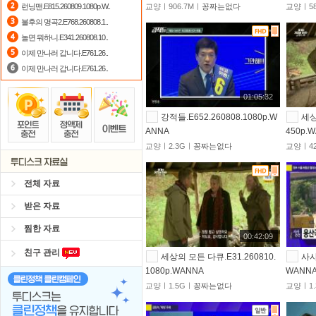
런닝맨.E815.260809.1080p.W..
교양ㅣ906.7Mㅣ
꽁짜는없다
교양ㅣ58
출석체크
이벤트!
매일매일
출석체크
불후의 명곡2.E768.260808.1..
놀면 뭐하니.E341.260808.10..
요즘 뭐가 재밌지?
고민되면 눌러봐!
이제 만나러 갑니다.E761.26..
이제 만나러 갑니다.E761.26..
01:05:32
강적들.E652.260808.1080p.W
세상
ANNA
450p.
교양ㅣ2.3Gㅣ
꽁짜는없다
교양ㅣ42
전체 자료
받은 자료
찜한 자료
00:42:09
친구 관리
세상의 모든 다큐.E31.260810.
사사
1080p.WANNA
WANN
교양ㅣ1.5Gㅣ
꽁짜는없다
교양ㅣ1.