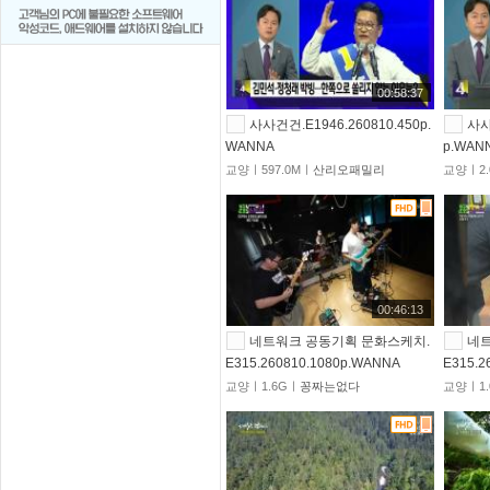
00:58:37
사사건건.E1946.260810.450p.
사사
WANNA
p.WAN
교양ㅣ597.0Mㅣ
산리오패밀리
교양ㅣ2.
00:46:13
네트워크 공동기획 문화스케치.
네
E315.260810.1080p.WANNA
E315.2
교양ㅣ1.6Gㅣ
꽁짜는없다
교양ㅣ1.