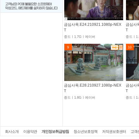
금심사옥.E24.210921.1080p-NEX
금심사옥.
T
T
중드ㅣ1.7Gㅣ에이버
중드ㅣ1
9
10
금심사옥.E28.210927.1080p-NEX
금심사옥.
T
T
중드ㅣ1.8Gㅣ에이버
중드ㅣ1
회사소개
이용약관
개인정보취급방침
청소년보호정책
저작권보호센터
고객