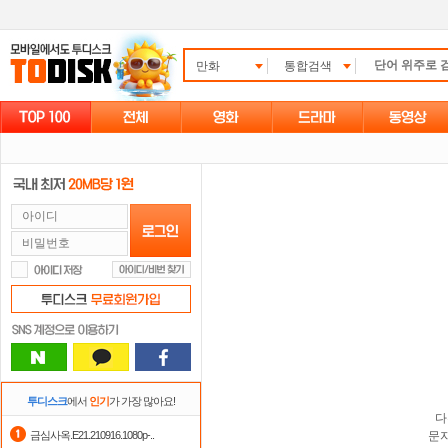
만화
통합검색
투디스크
에서
인기
가 가장 많아요!
다
금심사옥.E21.210916.1080p-..
문