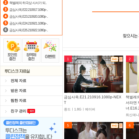
책벌레의 하극상 사서가 되..
금심사옥.E22.210917.1080p-..
금심사옥.E23.210920.1080p-..
금심사옥.E24.210921.1080p-..
금심사옥.E25.210922.1080p-..
1
2
전체 자료
받은 자료
금심사옥.E21.210916.1080p-NEX
책벌레의
찜한 자료
T
서라면 
녀.E16.
중드ㅣ1.8Gㅣ에이버
친구 관리
최신애니
5
6