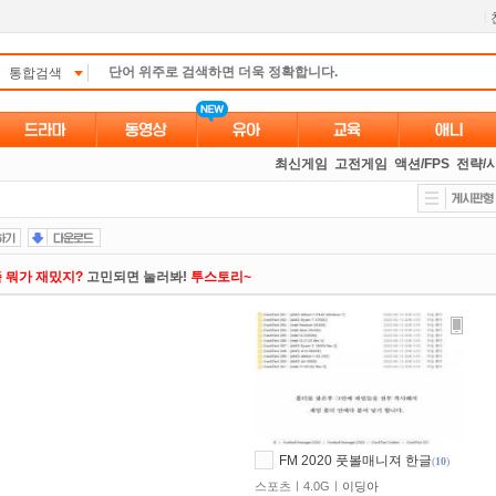
l
통합검색
최신게임
고전게임
액션/FPS
전략/
 뭐가 재밌지?
고민되면 눌러봐!
투스토리~
있는 카드 마일리지 조회하고
100% 무료충전!
만 잘써도
무료 포인트
를 드립니다!
액제
할인쿠폰 사용방법
안내
석체크
이벤트!
매일매일
출석체크!
FM 2020 풋볼매니져 한글
(
10
)
트TV
로 투디스크
영화,드라마,예능
보자!
스포츠ㅣ4.0Gㅣ
이딩아