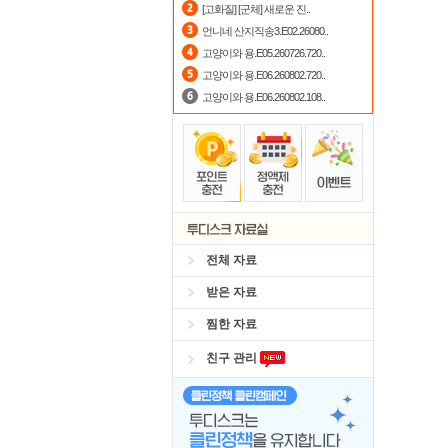
[고화질] [군체] 새로운 진..
자
언니네 산지직송3.E02.26080..
고양이와 용.E05.260726.720..
포
고양이와 용.E06.260802.720..
고양이와 용.E06.260802.108..
전체 자료
받은 자료
찜한 자료
친구 관리