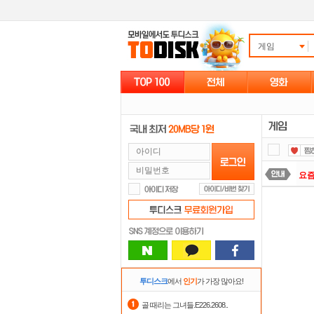
게임
요즘
숨어
댓글
정
출
투디스크
에서
인기
가 가장 많아요!
스마
골 때리는 그녀들.E226.2608..