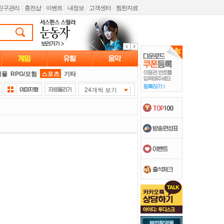
친구관리
l
충전샵
l
이벤트
l
내정보
l
고객센터
l
찜한자료
시뮬
RPG/모험
스포츠
기타
24개씩 보기