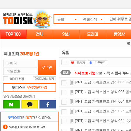
유틸
통합검색
편
자녀보호기능
으로 가족과 함께 투디
[PPT] 고급 파워포인트 양식 006 
포인트
할인쿠폰 사용방법
안내
[PPT] 고급 파워포인트 양식 005
숨어있는 카드 마일리지 조회하고
1
[PPT] 고급 파워포인트 양식 004 모
출석체크
이벤트!
매일매일
출석체크
[PPT] 고급 파워포인트 양식 025 
정액제
할인쿠폰 사용방법
안내
투디스크
에서
인기
가 가장 많아요!
[PPT] 고급 파워포인트 양식 024 
댓글만 잘써도
무료 포인트
를 드립니
아파트.E08.260802.1080p.WA..
[PPT] 고급 파워포인트 양식 020 노