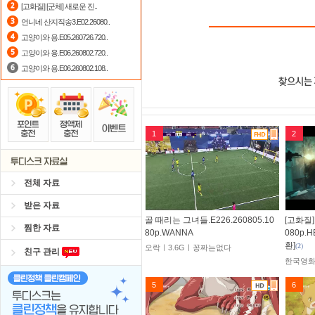
[고화질] [군체] 새로운 진..
언니네 산지직송3.E02.26080..
고양이와 용.E05.260726.720..
고양이와 용.E06.260802.720..
고양이와 용.E06.260802.108..
1
2
전체 자료
받은 자료
골 때리는 그녀들.E226.260805.10
[고화질]
찜한 자료
80p.WANNA
080p.
환]
(
2
)
오락ㅣ3.6Gㅣ꽁짜는없다
친구 관리
한국영화
5
6