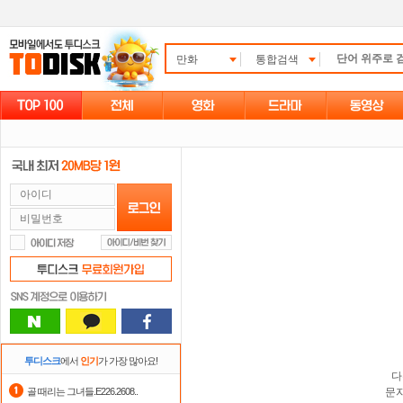
만화
통합검색
투디스크
에서
인기
가 가장 많아요!
다
골 때리는 그녀들.E226.2608..
문