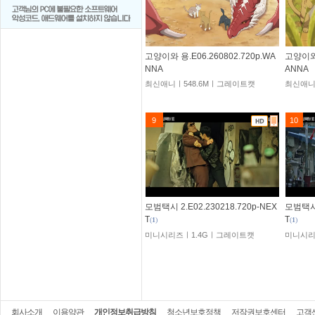
고양이와 용.E06.260802.720p.WA
고양이와 
NNA
ANNA
최신애니ㅣ548.6Mㅣ그레이트캣
최신애니
9
10
모범택시 2.E02.230218.720p-NEX
모범택시 
T
T
(
1
)
(
1
)
미니시리즈ㅣ1.4Gㅣ그레이트캣
미니시리
회사소개
이용약관
개인정보취급방침
청소년보호정책
저작권보호센터
고객