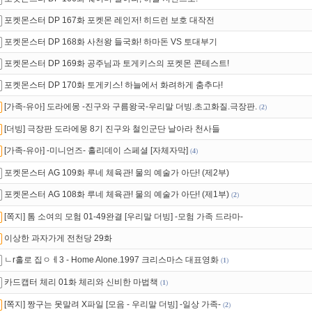
포켓몬스터 DP 167화 포켓몬 레인저! 히드런 보호 대작전
포켓몬스터 DP 168화 사천왕 들국화! 하마돈 VS 토대부기
포켓몬스터 DP 169화 공주님과 토게키스의 포켓몬 콘테스트!
포켓몬스터 DP 170화 토게키스! 하늘에서 화려하게 춤추다!
[가족-유아] 도라에몽 -진구와 구름왕국-우리말 더빙.초고화질.극장판.
(
2
)
[더빙] 극장판 도라에몽 8기 진구와 철인군단 날아라 천사들
[가족-유아] -미니언즈- 홀리데이 스페셜 [자체자막]
(
4
)
포켓몬스터 AG 109화 루네 체육관! 물의 예술가 아단! (제2부)
포켓몬스터 AG 108화 루네 체육관! 물의 예술가 아단! (제1부)
(
2
)
[쪽지] 톰 소여의 모험 01-49완결 [우리말 더빙] -모험 가족 드라마-
이상한 과자가게 전천당 29화
ㄴr홀로 집ㅇㅔ3 - Home Alone.1997 크리스마스 대표영화
(
1
)
카드캡터 체리 01화 체리와 신비한 마법책
(
1
)
[쪽지] 짱구는 못말려 X파일 [모음 - 우리말 더빙] -일상 가족-
(
2
)