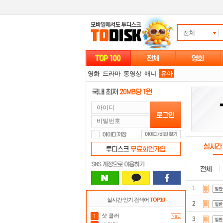
전체
영화
드라마
동영상
애니
유아
1
실시간 인기 검색어
TOP10
2
샷 콜러
3