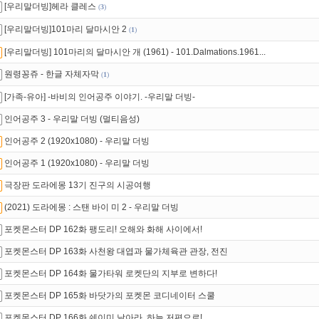
[우리말더빙]헤라 클레스
(
3
)
[우리말더빙]101마리 달마시안 2
(
1
)
[우리말더빙] 101마리의 달마시안 개 (1961) - 101.Dalmations.1961...
원령꽁쥬 - 한글 자체자막
(
1
)
[가족-유아] -바비의 인어공주 이야기. -우리말 더빙-
인어공주 3 - 우리말 더빙 (멀티음성)
인어공주 2 (1920x1080) - 우리말 더빙
인어공주 1 (1920x1080) - 우리말 더빙
극장판 도라에몽 13기 진구의 시공여행
(2021) 도라에몽 : 스탠 바이 미 2 - 우리말 더빙
포켓몬스터 DP 162화 팽도리! 오해와 화해 사이에서!
포켓몬스터 DP 163화 사천왕 대엽과 물가체육관 관장, 전진
포켓몬스터 DP 164화 물가타워 로켓단의 지부로 변하다!
포켓몬스터 DP 165화 바닷가의 포켓몬 코디네이터 스쿨
포켓몬스터 DP 166화 쉐이미 날아라, 하늘 저편으로!