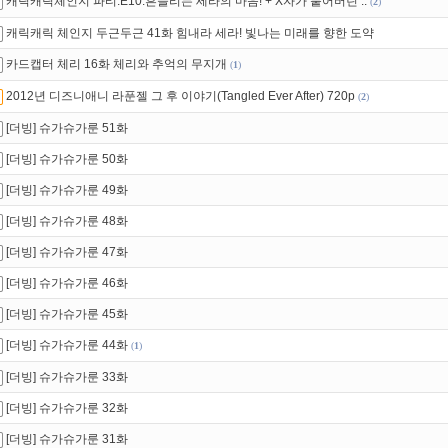
캐릭캐릭체인지 파티.E10.흔들리는 세라의 마음! + X자가 붙어버린 ..
(
2
)
캐릭캐릭 체인지 두근두근 41화 힘내라 세라! 빛나는 미래를 향한 도약
카드캡터 체리 16화 체리와 추억의 무지개
(
1
)
2012년 디즈니애니 라푼젤 그 후 이야기(Tangled Ever After) 720p
(
2
)
[더빙] 슈가슈가룬 51화
[더빙] 슈가슈가룬 50화
[더빙] 슈가슈가룬 49화
[더빙] 슈가슈가룬 48화
[더빙] 슈가슈가룬 47화
[더빙] 슈가슈가룬 46화
[더빙] 슈가슈가룬 45화
[더빙] 슈가슈가룬 44화
(
1
)
[더빙] 슈가슈가룬 33화
[더빙] 슈가슈가룬 32화
[더빙] 슈가슈가룬 31화