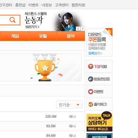
친구관리
l
충전샵
l
이벤트
l
내정보
l
고객센터
l
찜한자료
인기순
105.0M
애니
83.0M
애니
94.6M
애니