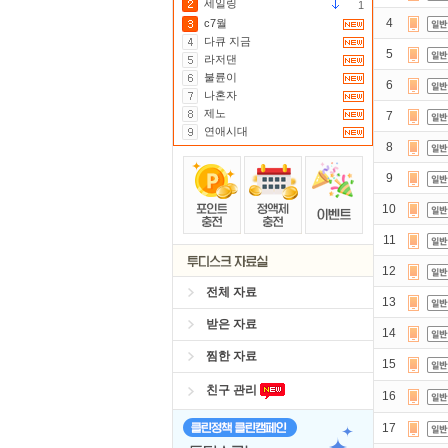
세일링
1
4
c7월
다큐 지금
5
라저댄
불륜이
6
나혼자
제노
7
연애시대
8
9
10
11
12
전체 자료
13
받은 자료
14
찜한 자료
15
친구 관리
16
17