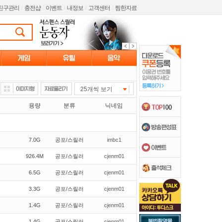
친구관리
l
충전샵
l
이벤트
l
내정보
l
고객센터
l
찜한자료
25개씩 보기
용량
분류
닉네임
7.0G
공포/스릴러
imbc1
926.4M
공포/스릴러
cjenm01
6.5G
공포/스릴러
cjenm01
3.3G
공포/스릴러
cjenm01
1.4G
공포/스릴러
cjenm01
1.4G
공포/스릴러
cjenm01