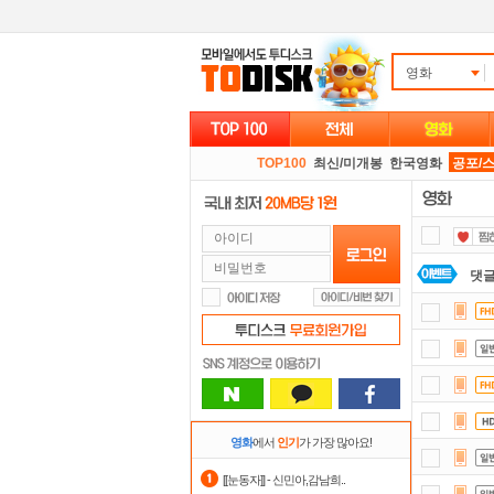
영화
TOP100
최신/미개봉
한국영화
공포/
댓글
요즘
포
스마
자
영화
에서
인기
가 가장 많아요!
숨어
[[눈동자]] - 신민아,감남희..