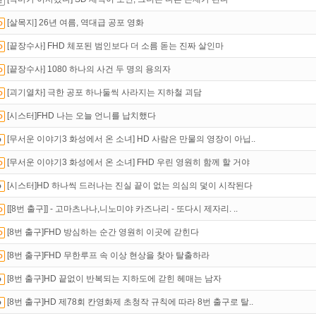
액제
할인쿠폰 사용방법
안내
[살목지] 26년 여름, 역대급 공포 영화
석체크
이벤트!
매일매일
출석체크!
[끝장수사] FHD 체포된 범인보다 더 소름 돋는 진짜 살인마
[끝장수사] 1080 하나의 사건 두 명의 용의자
[괴기열차] 극한 공포 하나둘씩 사라지는 지하철 괴담
[시스터]FHD 나는 오늘 언니를 납치했다
[무서운 이야기3 화성에서 온 소녀] HD 사람은 만물의 영장이 아닙..
[무서운 이야기3 화성에서 온 소녀] FHD 우린 영원히 함께 할 거야
[시스터]HD 하나씩 드러나는 진실 끝이 없는 의심의 덫이 시작된다
[[8번 출구]] - 고마츠나나,니노미야 카즈나리 - 또다시 제자리. ..
[8번 출구]FHD 방심하는 순간 영원히 이곳에 갇힌다
[8번 출구]FHD 무한루프 속 이상 현상을 찾아 탈출하라
[8번 출구]HD 끝없이 반복되는 지하도에 갇힌 헤매는 남자
[8번 출구]HD 제78회 칸영화제 초청작 규칙에 따라 8번 출구로 탈..