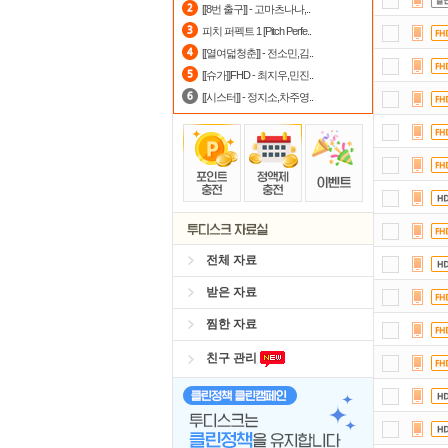
[[8번 출구]] - 고마츠나나,..
정
피치 퍼펙트 1 [Pitch Perfe..
[[열여덟청춘]] - 전소민,김..
출
[[슈가]]FHD - 최지우,민진..
[[시스터]] - 정지소,차주영..
전체 자료
받은 자료
찜한 자료
친구 관리