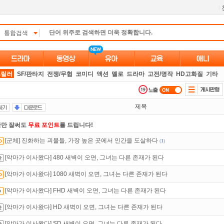
l
통합검색
스릴러
SF/판타지
전쟁/무협
코미디
액션
멜로
드라마
고전/명작
HD고화질
기타
제목
만 잘써도
무료 포인트
를 드립니다!
[군체] 진화하는 괴물들, 가장 높은 곳에서 인간을 도살하다
(
1
)
 뭐가 재밌지?
고민되면 눌러봐!
투스토리~
[악마가 이사왔다] 480 새벽이 오면, 그녀는 다른 존재가 된다
인트
할인쿠폰 사용방법
안내
[악마가 이사왔다] 1080 새벽이 오면, 그녀는 다른 존재가 된다
트TV
로 투디스크
영화,드라마,예능
보자!
[악마가 이사왔다] FHD 새벽이 오면, 그녀는 다른 존재가 된다
녀보호기능
으로 가족과 함께 투디스크를 이용하세요~
[악마가 이사왔다] HD 새벽이 오면, 그녀는 다른 존재가 된다
있는 카드 마일리지 조회하고
100% 무료충전!
[악마가 이사왔다] SD 새벽이 오면, 그녀는 다른 존재가 된다