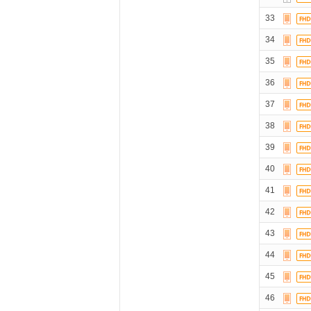
33
34
35
36
37
38
39
40
41
42
43
44
45
46