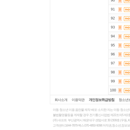
90
91
92
93
94
95
96
97
98
99
100
회사소개
이용약관
개인정보취급방침
청소년
아동·청소년 이용 음란물 제작·배포·소지한 자는
아동·청소년
불법촬영물등을 게재할 경우 전기통신사업법 제22조의5 제1항
(주) 쉬프트 부산광역시 해운대구 센텀서로 30 2309호 (우동, KN
고객센터:1644-7879 팩스:070-4850-9098 저작권,청소년,정보보호:하주수(