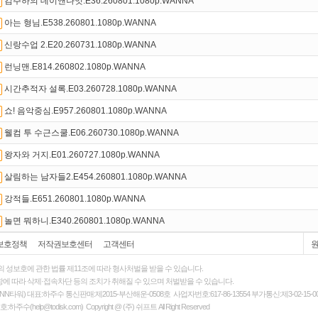
김주하의 데이앤나잇.E36.260801.1080p.WANNA
아는 형님.E538.260801.1080p.WANNA
신랑수업 2.E20.260731.1080p.WANNA
런닝맨.E814.260802.1080p.WANNA
시간추적자 설록.E03.260728.1080p.WANNA
쇼! 음악중심.E957.260801.1080p.WANNA
웰컴 투 수근스쿨.E06.260730.1080p.WANNA
왕자와 거지.E01.260727.1080p.WANNA
살림하는 남자들2.E454.260801.1080p.WANNA
강적들.E651.260801.1080p.WANNA
놀면 뭐하니.E340.260801.1080p.WANNA
보호정책
저작권보호센터
고객센터
의 성보호에 관한 법률
제11조에 따라 형사처벌을 받을 수 있습니다.
에 따라 삭제·접속차단 등의 조치가 취해질 수 있으며 처벌받을 수 있습니다.
N타워) 대표:하주수 통신판매:제2015-부산해운-0508호 사업자번호:617-86-13554 부가통신:제3-02-15-0
help@todisk.com) Copyright @ (주) 쉬프트 All Right Reserved