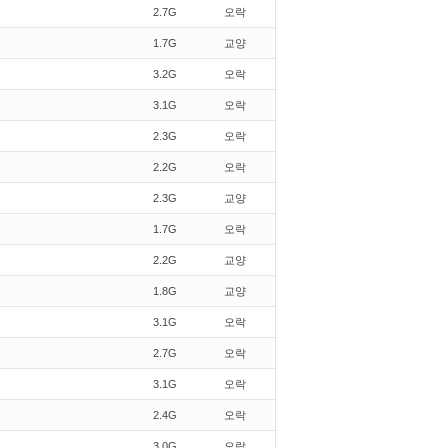
2.7G
오락
1.7G
교양
3.2G
오락
3.1G
오락
2.3G
오락
2.2G
오락
2.3G
교양
1.7G
오락
2.2G
교양
1.8G
교양
3.1G
오락
2.7G
오락
3.1G
오락
2.4G
오락
3.0G
오락