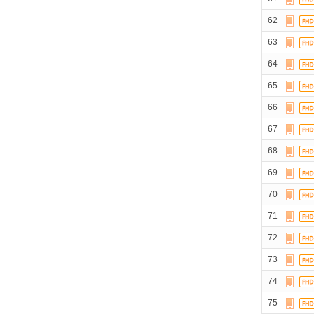
62
63
64
65
66
67
68
69
70
71
72
73
74
75