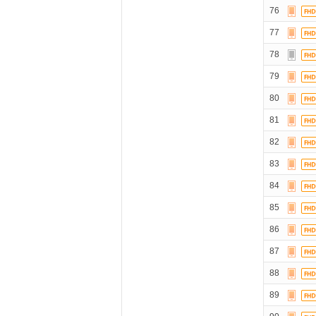
76
77
78
79
80
81
82
83
84
85
86
87
88
89