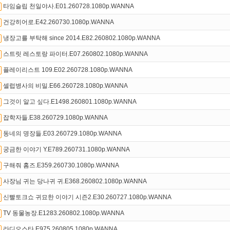
타임슬립 천일야사.E01.260728.1080p.WANNA
건강히어로.E42.260730.1080p.WANNA
냉장고를 부탁해 since 2014.E82.260802.1080p.WANNA
스트릿 레스토랑 파이터.E07.260802.1080p.WANNA
플레이리스트 109.E02.260728.1080p.WANNA
셀럽병사의 비밀.E66.260728.1080p.WANNA
그것이 알고 싶다.E1498.260801.1080p.WANNA
잡학자들.E38.260729.1080p.WANNA
동네의 명장들.E03.260729.1080p.WANNA
궁금한 이야기 Y.E789.260731.1080p.WANNA
구해줘 홈즈.E359.260730.1080p.WANNA
사장님 귀는 당나귀 귀.E368.260802.1080p.WANNA
신빨토크쇼 귀묘한 이야기 시즌2.E30.260727.1080p.WANNA
TV 동물농장.E1283.260802.1080p.WANNA
라디오스타.E975.260805.1080p.WANNA