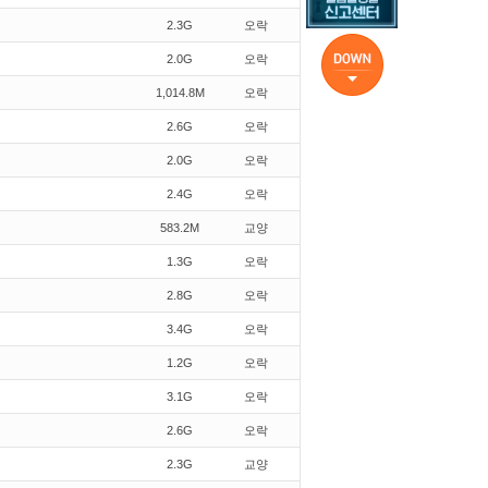
2.3G
오락
2.0G
오락
1,014.8M
오락
2.6G
오락
2.0G
오락
2.4G
오락
583.2M
교양
1.3G
오락
2.8G
오락
3.4G
오락
1.2G
오락
3.1G
오락
2.6G
오락
2.3G
교양