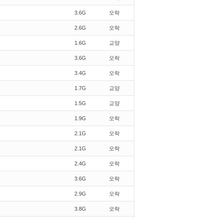
3.6G
오락
2.6G
오락
1.6G
교양
3.6G
오락
3.4G
오락
1.7G
교양
1.5G
교양
1.9G
오락
2.1G
오락
2.1G
오락
2.4G
오락
3.6G
오락
2.9G
오락
3.8G
오락