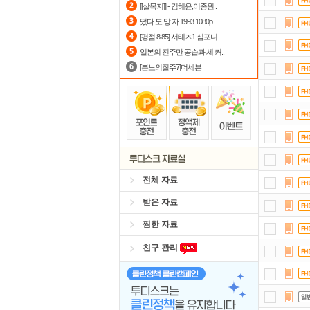
[[살목지]] - 김혜윤,이종원..
댓글
떴다 도 망 자 1993 1080p ..
[평점 8.85] 서태ㅈ1 심포니..
포
일본의 진주만 공습과 세 커..
[분노의질주7]더세븐
전체 자료
받은 자료
찜한 자료
친구 관리