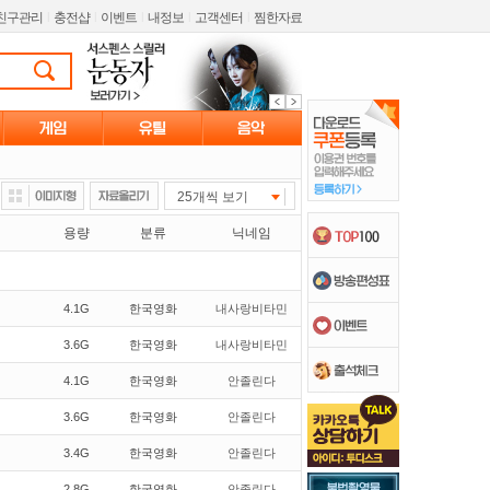
친구관리
l
충전샵
l
이벤트
l
내정보
l
고객센터
l
찜한자료
25개씩 보기
용량
분류
닉네임
4.1G
한국영화
내사랑비타민
3.6G
한국영화
내사랑비타민
4.1G
한국영화
안졸린다
3.6G
한국영화
안졸린다
3.4G
한국영화
안졸린다
2.8G
한국영화
안졸린다