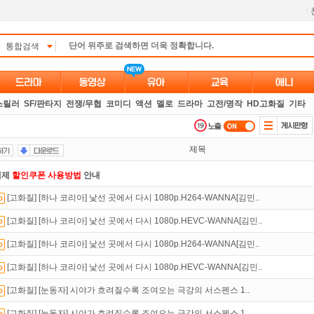
l
통합검색
스릴러
SF/판타지
전쟁/무협
코미디
액션
멜로
드라마
고전/명작
HD고화질
기타
제목
액제
할인쿠폰 사용방법
안내
[고화질] [하나 코리아] 낯선 곳에서 다시 1080p.H264-WANNA[김민..
녀보호기능
으로 가족과 함께 투디스크를 이용하세요~
[고화질] [하나 코리아] 낯선 곳에서 다시 1080p.HEVC-WANNA[김민..
석체크
이벤트!
매일매일
출석체크!
[고화질] [하나 코리아] 낯선 곳에서 다시 1080p.H264-WANNA[김민..
트TV
로 투디스크
영화,드라마,예능
보자!
[고화질] [하나 코리아] 낯선 곳에서 다시 1080p.HEVC-WANNA[김민..
 뭐가 재밌지?
고민되면 눌러봐!
투스토리~
[고화질] [눈동자] 시야가 흐려질수록 조여오는 극강의 서스펜스 1..
있는 카드 마일리지 조회하고
100% 무료충전!
[고화질] [눈동자] 시야가 흐려질수록 조여오는 극강의 서스펜스 1..