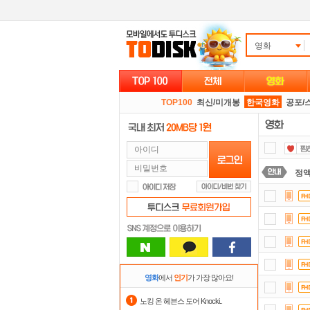
영화
TOP100
최신/미개봉
한국영화
공포/
정
자
출
스마
요즘
영화
에서
인기
가 가장 많아요!
숨어
노킹 온 헤븐스 도어 Knocki..