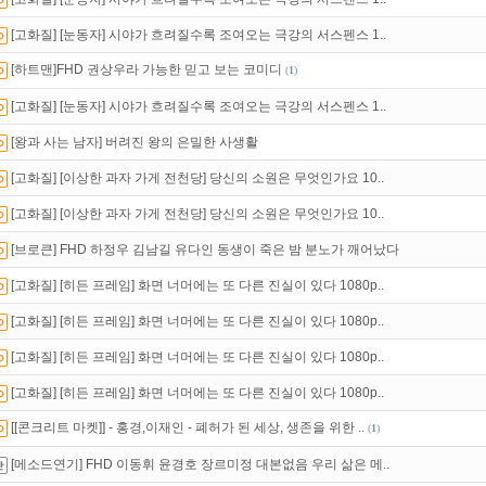
만 잘써도
무료 포인트
를 드립니다!
[고화질] [눈동자] 시야가 흐려질수록 조여오는 극강의 서스펜스 1..
인트
할인쿠폰 사용방법
안내
[하트맨]FHD 권상우라 가능한 믿고 보는 코미디
(
1
)
[고화질] [눈동자] 시야가 흐려질수록 조여오는 극강의 서스펜스 1..
[왕과 사는 남자] 버려진 왕의 은밀한 사생활
[고화질] [이상한 과자 가게 전천당] 당신의 소원은 무엇인가요 10..
[고화질] [이상한 과자 가게 전천당] 당신의 소원은 무엇인가요 10..
[브로큰] FHD 하정우 김남길 유다인 동생이 죽은 밤 분노가 깨어났다
[고화질] [히든 프레임] 화면 너머에는 또 다른 진실이 있다 1080p..
[고화질] [히든 프레임] 화면 너머에는 또 다른 진실이 있다 1080p..
[고화질] [히든 프레임] 화면 너머에는 또 다른 진실이 있다 1080p..
[고화질] [히든 프레임] 화면 너머에는 또 다른 진실이 있다 1080p..
[[콘크리트 마켓]] - 홍경,이재인 - 폐허가 된 세상, 생존을 위한 ..
(
1
)
[메소드연기] FHD 이동휘 윤경호 장르미정 대본없음 우리 삶은 메..