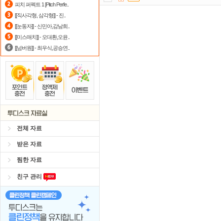
피치 퍼펙트 1 [Pitch Perfe..
[[직사각형, 삼각형]] - 진..
댓글만 잘써도
무료 포인트
를 드립니
[[눈동자]] - 신민아,감남희..
요즘 뭐가 재밌지?
고민되면 눌러봐!
[[미스매치]] - 오대환,오윤..
[[넘버원]] - 최우식,공승연..
자녀보호기능
으로 가족과 함께 투디
스마트TV
로 투디스크
영화,드라마,
숨어있는 카드 마일리지 조회하고
1
포인트
할인쿠폰 사용방법
안내
전체 자료
받은 자료
찜한 자료
친구 관리