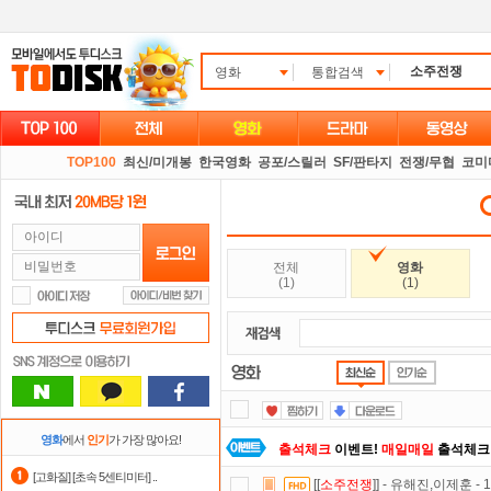
영화
통합검색
TOP100
최신/미개봉
한국영화
공포/스릴러
SF/판타지
전쟁/무협
코미
전체
영화
(1)
(1)
영화
에서
인기
가 가장 많아요!
출석체크
이벤트!
매일매일
출석체크
[고화질] [초속 5센티미터] ..
[[
소주전쟁
]] - 유해진,이제훈 
정액제
할인쿠폰 사용방법
안내