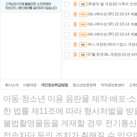
[루팡의 딸 극장판] 가족의 인연
(애니메이션.SF) 22.10.14 개
(애니메이션.SF) 22.10.14 개
(애니메이션.SF) 22.10.14 개
애니.극장판 [쥬라기캅스 극장
07월.한국.BL.극장판 [오션 라이크 
회사소개
이용약관
개인정보취급방침
청소년보호정책
저작권보호센터
고객
아동·청소년 이용 음란물 제작·배포·
한 법률
제11조에 따라 형사처벌을 받을
불법촬영물등을 게재할 경우 전기통신사
접속차단 등의 조치가 취해질 수 있으