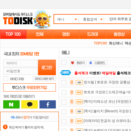
애니
통합검색
TOP100
최신애니
액션
출석체크
이벤트!
매일매일
출석체크
정식릴 [ 뽀로로 극장판 공룡섬
댓글만 잘써도
무료 포인트
를 드립니
뽀로로 극장판 [ 드래곤캐슬 대
숨어있는 카드 마일리지 조회하고
1
[쪽지] 미래소년 코난 [극장판] 
정액제
할인쿠폰 사용방법
안내
[쪽지] 블리치 [Bleach] 극장판
스마트TV
로 투디스크
영화,드라마,
애니
에서
인기
가 가장 많아요!
[자체자막] 천공의 성 라퓨타 [Laputa
자녀보호기능
으로 가족과 함께 투디
최강 찌꺼기 황자의 암약 제..
[쪽지] 슬램덩크 [극장판] 모음 [