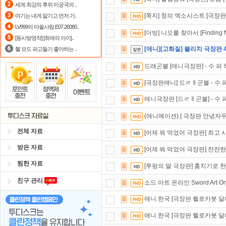
세계 최강의 후위 미궁국의 ..
요즘 뭐가 재밌지?
고민되면 눌러봐!
[쪽지] 청의 엑소시스트 [극장판
여기는 내게 맡기고 먼저 가..
LV999의 마을사람.E07.26080..
포인트
할인쿠폰 사용방법
안내
[더빙] 니모를 찾아서 [Finding N
[동시방영작] [최애의 아이]..
[애니][고화질] 블리치 극장판 
헬 모드 파고들기 좋아하는 ..
드래곤볼 [애니극장판] - 수 퍼 
[극장판애니] 드ㄹㅐ곤볼 - 수 
애니극장판 [드ㄹㅐ곤볼] - 수 
(애니메이션) [ 극장판 안녕자두
전체 자료
[어제 뭐 먹었어 극장판] 최고
받은 자료
[어제 뭐 먹었어 극장판] 잔잔
찜한 자료
[루팡의 딸 극장판] 훔치기로 한
친구 관리
소드 아트 온라인 Sword Art Onlin
애니.한국 [극장판 헬로카봇 달
애니.한국 [극장판 헬로카봇 달