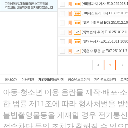
[Hit]달까지 가자.E10.251018.
[Hit]퍼스트레이디.E07.251015
[N]은수좋은날 E08.251012.10
[N]백번의 추억.E10.251012.H
[N]태풍상사.E01.251011.1080
[N]은수 좋은 날.E07.251011.7
1
2
회사소개
이용약관
개인정보취급방침
청소년보호정책
저작권보호센터
고객
아동·청소년 이용 음란물 제작·배포·
한 법률
제11조에 따라 형사처벌을 받을
불법촬영물등을 게재할 경우 전기통신사
접속차단 등의 조치가 취해질 수 있으