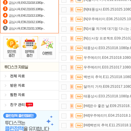
금심사옥.E43.211018.1080p-..
자녀보호기능
으로 가족과 함께 투디
금심사옥.E42.211015.1080p-..
[N]태풍상사.E05.251025.1080
금심사옥.E40.211013.1080p-..
포인트
할인쿠폰 사용방법
안내
[N]우주메리미.E06.251025.10
금심사옥.E39.211012.1080p-..
금심사옥.E38.211011.1080p-..
[N]서울 자가에 대기업 다니는 김 
[N]신사장 프로젝트.E09.251020
태풍상사.E03.251018.1080p.
우주메리미.E04.251018.1080p
우주메리미.E03.251017.1080p
전체 자료
백번의 추억.E11.251018.1080
받은 자료
달까지 가자.E09.251017.1080
찜한 자료
태풍상사.E03.251018.1080p.
친구 관리
[Hit]은수 좋은 날.E09.251018.
[Hit]우주메리미.E04.251018.1
[Hit]백번의 추억.E11.251018.