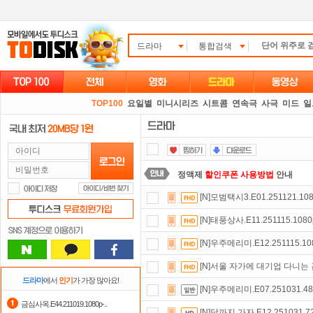
드라마
통합검색
TOP100
요일별
미니시리즈
시트콤
연속극
사극
미드
일
정액제
할인쿠폰 사용방법
안내
[N]모범택시3.E01.251121.108
스마트TV
로 투디스크
영화,드라마,
[N]태풍상사.E11.251115.1080
숨어있는 카드 마일리지 조회하고
1
[N]우주메리미.E12.251115.10
요즘 뭐가 재밌지?
고민되면 눌러봐!
[N]서울 자가에 대기업 다니는 김 부
댓글만 잘써도
무료 포인트
를 드립니
드라마
에서
인기
가 가장 많아요!
[N]우주메리미.E07.251031.48
출석체크
이벤트!
매일매일
출석체크
금심사옥.E44.211019.1080p-..
[N]달까지 가자.E12.251031.7